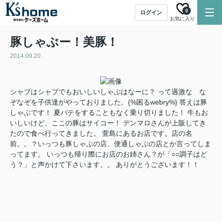
0
ログイン
お気に入り
豚しゃぶー！美豚！
2014.09.20
シャブはシャブでもおいしいしゃぶはなーに？ って過激な な
ぞなぞを子供達がやっておりました。{%困るwebry%} 答えは豚
しゃぶです！ 夏バテをすることもなく乗り切りました！ 牛もお
いしいけど、ここの豚はサイコー！ デンマロさんが上阪してき
たので食べ行ってきました。 萱島にあるお店です。店の名
前。。？いっつも豚しゃぶの店、便通しゃぶの店とか言ってしま
ってます。 いっつも帰り際にお店のお姉さん？が「○○調子はど
う？」と声かけて下さいます。。 ありがとうございます！！