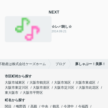
NEXT
☆レバ刺し☆
2014.09.21
不動産は株式会社ケーズホーム
ブログ
豚しゃぶー！美豚！
市区町村から探す
大阪市城東区
大阪市鶴見区
大阪市旭区
大阪市東成区
大阪市東淀川区
大阪市港区
大阪市淀川区
大阪市此花区
東大阪市
大阪市平野区
町名から探す
関目
鴫野西
高殿
中央
鶴見
今津中
今福西