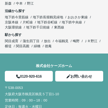
新森
中本
野江
沿線から探す
地下鉄今里筋線
地下鉄長堀鶴見緑地
おおさか東線
京阪本線
片町線
地下鉄谷町線
地下鉄中央線
大阪環状線
地下鉄千日前線
東西線
駅から探す
関目成育
蒲生四丁目
放出
今福鶴見
鴫野
ＪＲ野江
横堤
関目高殿
緑橋
徳庵
株式会社ケーズホーム
0120-920-616
お問い合わせ
〒538-0053
大阪府大阪市鶴見区鶴見５丁目1-10
営業時間：
09：00～18：00
定休日：
毎週火・水曜日