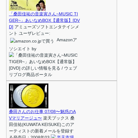
「桑田佳祐の音楽寅さん~MUSIC TI
GER~」あいなめBOX【通常版】[DV
D]
アミューズソフトエンタテインメ
ント ユーザレビュー:
Amazonア
ソシエイト by
桑田さんのお仕事 07/08〜魅惑のA
Vマリアージュ〜
楽天ブックス 桑
田佳祐(KUWATA KEISUKE)このア
ーティストの新着メールを登録す
る発売日：2008年03
楽天市場