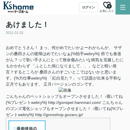
0
ログイン
お気に入り
あけました！
2011.01.02
おめでとうさん！ まっ、何がめでたいかよーわからんが、 サザ
ンの桑田さんの復帰はめでたいなぁ{%拍手webry%} 癌でも食道
がん？って歌い手さんにとって致命傷みたいな病気を克服したに
もかかわらず 「ふとした病になりまして、、」などと軽い発
言？するところが 桑田さんのすごいとこではないかと思いま
す。{%力仕事webry%} 「紅白見た？」って話題が出来る平和な
正月でもあります。 正月バージョンのゴンです。
ごんちゃんのペットショップもオープンさせました！ ↓覗いてね
{%プレゼントwebry%} http://gonspet.hannnari.com/ ごんちゃん
のゴンズ電化ショップもオープンさせました！ ↓覗いてね{%プレ
ゼントwebry%} http://gonsshop.gozaru.jp/