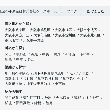
旭区の不動産は株式会社ケーズホーム
ブログ
あけました！
市区町村から探す
大阪市城東区
大阪市鶴見区
大阪市旭区
大阪市東成区
大阪市東淀川区
大阪市港区
大阪市淀川区
大阪市此花区
東大阪市
大阪市平野区
町名から探す
関目
鴫野西
高殿
中央
鶴見
今福西
今津中
新森
中本
野江
沿線から探す
地下鉄今里筋線
地下鉄長堀鶴見緑地
おおさか東線
京阪本線
片町線
地下鉄谷町線
地下鉄中央線
大阪環状線
地下鉄千日前線
東西線
駅から探す
関目成育
蒲生四丁目
放出
今福鶴見
鴫野
ＪＲ野江
横堤
関目高殿
緑橋
徳庵