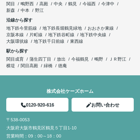
関目
鴫野西
高殿
中央
鶴見
今福西
今津中
新森
中本
野江
沿線から探す
地下鉄今里筋線
地下鉄長堀鶴見緑地
おおさか東線
京阪本線
片町線
地下鉄谷町線
地下鉄中央線
大阪環状線
地下鉄千日前線
東西線
駅から探す
関目成育
蒲生四丁目
放出
今福鶴見
鴫野
ＪＲ野江
横堤
関目高殿
緑橋
徳庵
株式会社ケーズホーム
0120-920-616
お問い合わせ
〒538-0053
大阪府大阪市鶴見区鶴見５丁目1-10
営業時間：
09：00～18：00