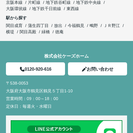
京阪本線
片町線
地下鉄谷町線
地下鉄中央線
大阪環状線
地下鉄千日前線
東西線
駅から探す
関目成育
蒲生四丁目
放出
今福鶴見
鴫野
ＪＲ野江
横堤
関目高殿
緑橋
徳庵
株式会社ケーズホーム
0120-920-616
お問い合わせ
〒538-0053
大阪府大阪市鶴見区鶴見５丁目1-10
営業時間：
09：00～18：00
定休日：
毎週火・水曜日