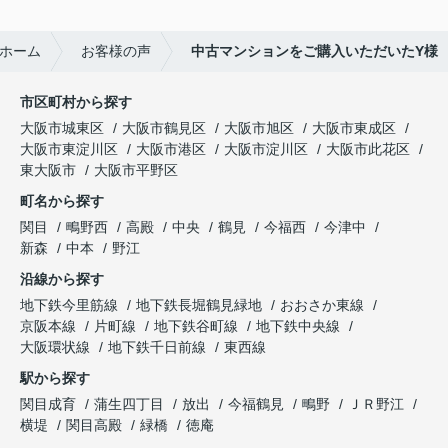
ホーム
お客様の声
中古マンションをご購入いただいたY様
市区町村から探す
大阪市城東区
大阪市鶴見区
大阪市旭区
大阪市東成区
大阪市東淀川区
大阪市港区
大阪市淀川区
大阪市此花区
東大阪市
大阪市平野区
町名から探す
関目
鴫野西
高殿
中央
鶴見
今福西
今津中
新森
中本
野江
沿線から探す
地下鉄今里筋線
地下鉄長堀鶴見緑地
おおさか東線
京阪本線
片町線
地下鉄谷町線
地下鉄中央線
大阪環状線
地下鉄千日前線
東西線
駅から探す
関目成育
蒲生四丁目
放出
今福鶴見
鴫野
ＪＲ野江
横堤
関目高殿
緑橋
徳庵