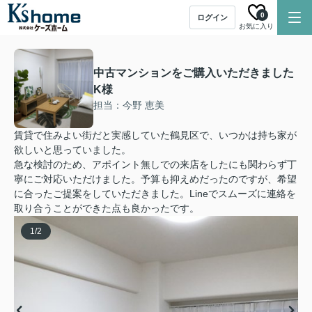
0
ログイン
お気に入り
中古マンションをご購入いただきました
K様
担当：今野 恵美
賃貸で住みよい街だと実感していた鶴見区で、いつかは持ち家が
欲しいと思っていました。
急な検討のため、アポイント無しでの来店をしたにも関わらず丁
寧にご対応いただけました。予算も抑えめだったのですが、希望
に合ったご提案をしていただきました。Lineでスムーズに連絡を
取り合うことができた点も良かったです。
1
/
2