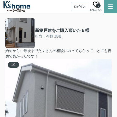
0
ログイン
お気に入り
新築戸建をご購入頂いたＥ様
担当：今野 恵美
始めから、最後までたくさんの相談にのってもらって、とても親
切で良かったです！
1
/
1