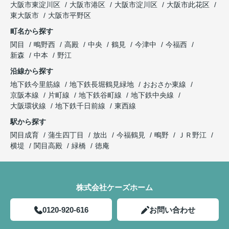
大阪市東淀川区
大阪市港区
大阪市淀川区
大阪市此花区
東大阪市
大阪市平野区
町名から探す
関目
鴫野西
高殿
中央
鶴見
今津中
今福西
新森
中本
野江
沿線から探す
地下鉄今里筋線
地下鉄長堀鶴見緑地
おおさか東線
京阪本線
片町線
地下鉄谷町線
地下鉄中央線
大阪環状線
地下鉄千日前線
東西線
駅から探す
関目成育
蒲生四丁目
放出
今福鶴見
鴫野
ＪＲ野江
横堤
関目高殿
緑橋
徳庵
株式会社ケーズホーム
0120-920-616
お問い合わせ