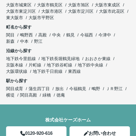
大阪市城東区
大阪市鶴見区
大阪市旭区
大阪市東成区
大阪市東淀川区
大阪市港区
大阪市淀川区
大阪市此花区
東大阪市
大阪市平野区
町名から探す
関目
鴫野西
高殿
中央
鶴見
今福西
今津中
新森
中本
野江
沿線から探す
地下鉄今里筋線
地下鉄長堀鶴見緑地
おおさか東線
京阪本線
片町線
地下鉄谷町線
地下鉄中央線
大阪環状線
地下鉄千日前線
東西線
駅から探す
関目成育
蒲生四丁目
放出
今福鶴見
鴫野
ＪＲ野江
横堤
関目高殿
緑橋
徳庵
株式会社ケーズホーム
0120-920-616
お問い合わせ