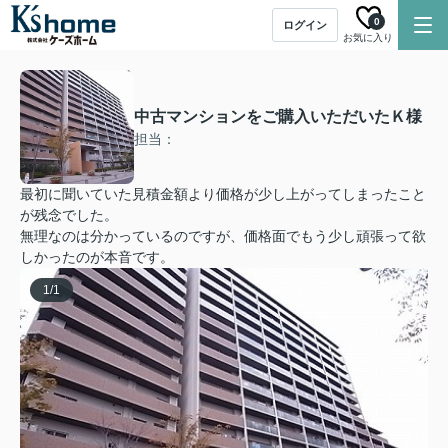
0
ログイン
お気に入り
中古マンションをご購入いただいたＫ様
担当：
最初に聞いていた見積金額より価格が少し上がってしまったこと
が残念でした。
無理なのは分かっているのですが、価格面でもう少し頑張って欲
しかったのが本音です。
1
/
1