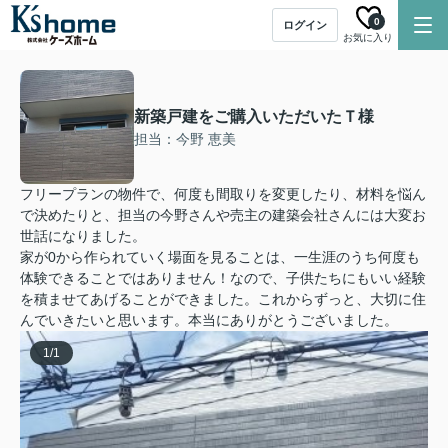
0
ログイン
お気に入り
新築戸建をご購入いただいたＴ様
担当：今野 恵美
フリープランの物件で、何度も間取りを変更したり、材料を悩ん
で決めたりと、担当の今野さんや売主の建築会社さんには大変お
世話になりました。
家が0から作られていく場面を見ることは、一生涯のうち何度も
体験できることではありません！なので、子供たちにもいい経験
を積ませてあげることができました。これからずっと、大切に住
んでいきたいと思います。本当にありがとうございました。
1
/
1