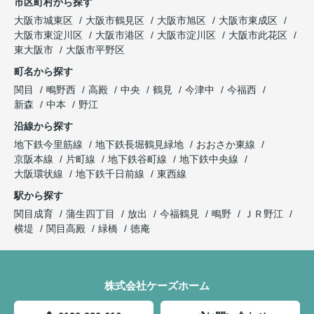
市区町村から探す
大阪市城東区
大阪市鶴見区
大阪市旭区
大阪市東成区
大阪市東淀川区
大阪市港区
大阪市淀川区
大阪市此花区
東大阪市
大阪市平野区
町名から探す
関目
鴫野西
高殿
中央
鶴見
今津中
今福西
新森
中本
野江
沿線から探す
地下鉄今里筋線
地下鉄長堀鶴見緑地
おおさか東線
京阪本線
片町線
地下鉄谷町線
地下鉄中央線
大阪環状線
地下鉄千日前線
東西線
駅から探す
関目成育
蒲生四丁目
放出
今福鶴見
鴫野
ＪＲ野江
横堤
関目高殿
緑橋
徳庵
株式会社ケーズホーム