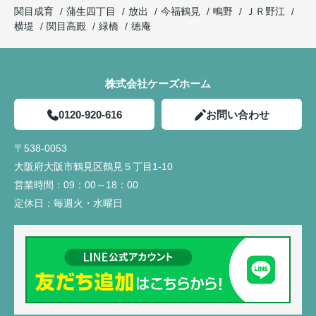
関目成育
蒲生四丁目
放出
今福鶴見
鴫野
ＪＲ野江
横堤
関目高殿
緑橋
徳庵
株式会社ケーズホーム
0120-920-616
お問い合わせ
〒538-0053
大阪府大阪市鶴見区鶴見５丁目1-10
営業時間：
09：00～18：00
定休日：
毎週火・水曜日