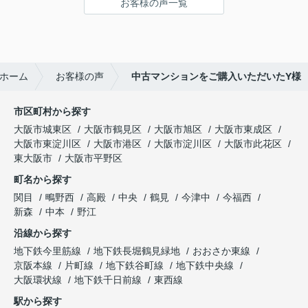
お客様の声一覧
ホーム
お客様の声
中古マンションをご購入いただいたY様
市区町村から探す
大阪市城東区
大阪市鶴見区
大阪市旭区
大阪市東成区
大阪市東淀川区
大阪市港区
大阪市淀川区
大阪市此花区
東大阪市
大阪市平野区
町名から探す
関目
鴫野西
高殿
中央
鶴見
今津中
今福西
新森
中本
野江
沿線から探す
地下鉄今里筋線
地下鉄長堀鶴見緑地
おおさか東線
京阪本線
片町線
地下鉄谷町線
地下鉄中央線
大阪環状線
地下鉄千日前線
東西線
駅から探す