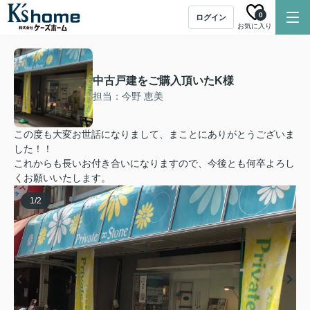
0
ログイン
お気に入り
中古戸建をご購入頂いたK様
担当：今野 恵美
この度も大変お世話になりまして、まことにありがとうございま
した！！
これからも長いお付き合いになりますので、今後とも何卒よろし
くお願いいたします。
1
/
2