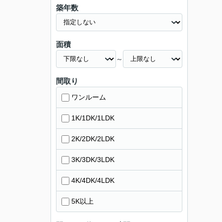
築年数
面積
～
間取り
ワンルーム
1K/1DK/1LDK
2K/2DK/2LDK
3K/3DK/3LDK
4K/4DK/4LDK
5K以上