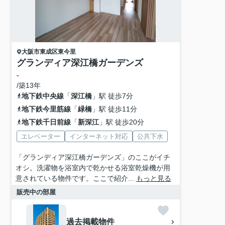
大阪市東成区
東今里
グランディア深江橋ガーデンズ
-
/築13年
地下鉄中央線
「
深江橋
」駅 徒歩7分
地下鉄今里筋線
「
緑橋
」駅 徒歩11分
地下鉄千日前線
「
新深江
」駅 徒歩20分
エレベーター
インターネット対応
公共下水
「グランディア深江橋ガーデンズ」のここがイチ
オシ。洗濯物を浴室内で乾かせる浴室乾燥機が用
意されている物件です。ここで紹介...
もっと見る
販売中の部屋
過去掲載物件