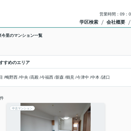
営業時間：09：
学区検索
会社概要
東今里のマンション一覧
すすめのエリア
目
/
鴫野西
/
中央
/
高殿
/
今福西
/
新森
/
鶴見
/
今津中
/
中本
/
諸口
件
中古マンション