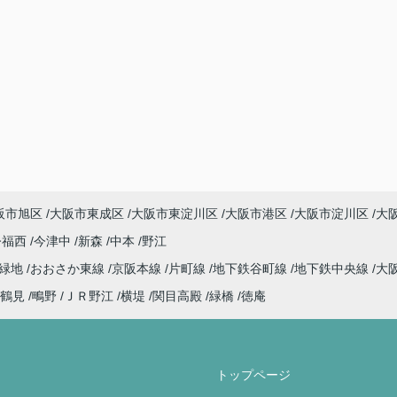
阪市旭区
大阪市東成区
大阪市東淀川区
大阪市港区
大阪市淀川区
大
今福西
今津中
新森
中本
野江
見緑地
おおさか東線
京阪本線
片町線
地下鉄谷町線
地下鉄中央線
大
鶴見
鴫野
ＪＲ野江
横堤
関目高殿
緑橋
徳庵
トップページ