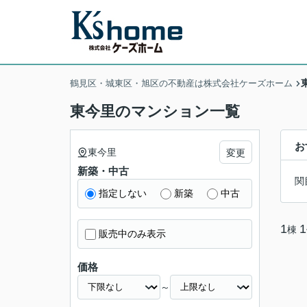
鶴見区・城東区・旭区の不動産は株式会社ケーズホーム
東今里のマンション一覧
お
東今里
変更
新築・中古
関
指定しない
新築
中古
1
1
棟
販売中のみ表示
価格
～