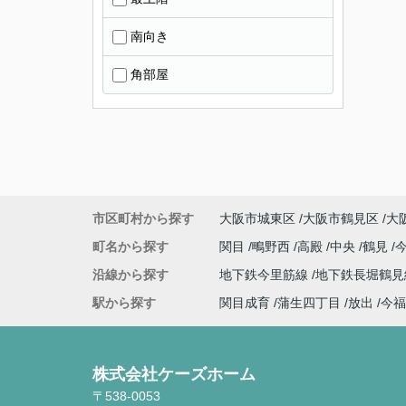
南向き
角部屋
市区町村から探す
大阪市城東区
大阪市鶴見区
大
町名から探す
関目
鴫野西
高殿
中央
鶴見
沿線から探す
地下鉄今里筋線
地下鉄長堀鶴
駅から探す
関目成育
蒲生四丁目
放出
今福
株式会社ケーズホーム
〒538-0053