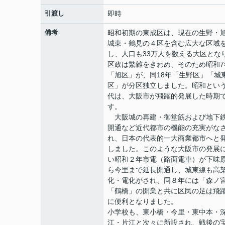
引渡し
即時
備考
昭和初期の東成区は、現在の生野・
城東・鶴見の４区を含む広大な区域
し、人口も33万人を数える大区とな
区政は繁雑をきわめ、そのため昭和7
「旭区」が、同18年「生野区」「城
区」が分区独立しました。昭和とい
代は、大阪市が飛躍的発展した時期
す。
大阪城の再建・御堂筋および地下
開通など近代都市の機能の充実がな
れ、日本の代表的一大商業都市へと
しました。このような大阪市の発展
い昭和２年市電（路面電車）が下味
ら今里まで延長開通し、城東線も高
化・電化がされ、同８年には「森ノ
「鶴橋」の開業と共に区民の足は飛
に便利となりました。
小学校も、東小橋・今里・東中本・
江・片江と次々に新設され、戦後の