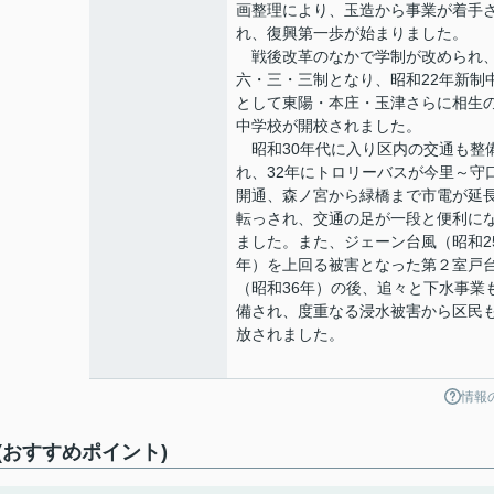
画整理により、玉造から事業が着手
れ、復興第一歩が始まりました。
戦後改革のなかで学制が改められ
六・三・三制となり、昭和22年新制
として東陽・本庄・玉津さらに相生
中学校が開校されました。
昭和30年代に入り区内の交通も整
れ、32年にトロリーバスが今里～守
開通、森ノ宮から緑橋まで市電が延
転っされ、交通の足が一段と便利に
ました。また、ジェーン台風（昭和2
年）を上回る被害となった第２室戸
（昭和36年）の後、追々と下水事業
備され、度重なる浸水被害から区民
放されました。
情報
おすすめポイント)