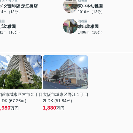
茶店・カフェ
幼稚園
メダ珈琲店 深江橋店
東中本幼稚園
014ｍ（13分）
1016ｍ（13分）
稚園
幼稚園
浜幼稚園
放出幼稚園
241ｍ（16分）
1406ｍ（18分）
大阪市城東区古市２丁目
大阪市城東区野江１丁目
LDK (67.26㎡)
2LDK (51.84㎡)
,980
1,880
万円
万円