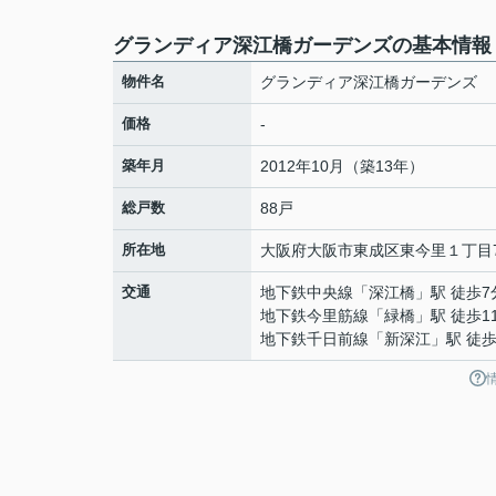
グランディア深江橋ガーデンズの基本情報
物件名
グランディア深江橋ガーデンズ
価格
-
築年月
2012年10月（築13年）
総戸数
88戸
所在地
大阪府
大阪市東成区
東今里
１丁目7
交通
地下鉄中央線
「
深江橋
」駅 徒歩7
地下鉄今里筋線
「
緑橋
」駅 徒歩1
地下鉄千日前線
「
新深江
」駅 徒歩