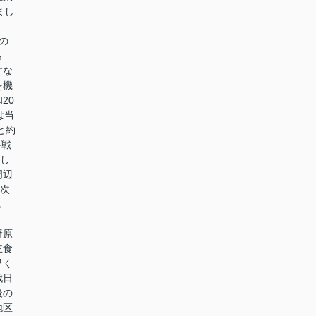
まし
の
ら
すな
を機
20
は当
と約
終戦
とし
周辺
二次
し
野原
主食
早く
戦日
後の
地区