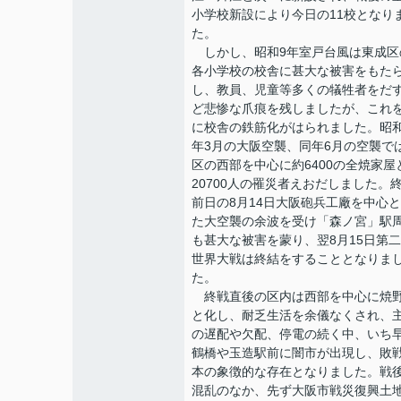
小学校新設により今日の11校となり
た。
しかし、昭和9年室戸台風は東成区
各小学校の校舎に甚大な被害をもた
し、教員、児童等多くの犠牲者をだ
ど悲惨な爪痕を残しましたが、これ
に校舎の鉄筋化がはられました。昭和
年3月の大阪空襲、同年6月の空襲で
区の西部を中心に約6400の全焼家屋
20700人の罹災者えおだしました。
前日の8月14日大阪砲兵工廠を中心
た大空襲の余波を受け「森ノ宮」駅
も甚大な被害を蒙り、翌8月15日第
世界大戦は終結をすることとなりま
た。
終戦直後の区内は西部を中心に焼
と化し、耐乏生活を余儀なくされ、
の遅配や欠配、停電の続く中、いち
鶴橋や玉造駅前に闇市が出現し、敗
本の象徴的な存在となりました。戦
混乱のなか、先ず大阪市戦災復興土