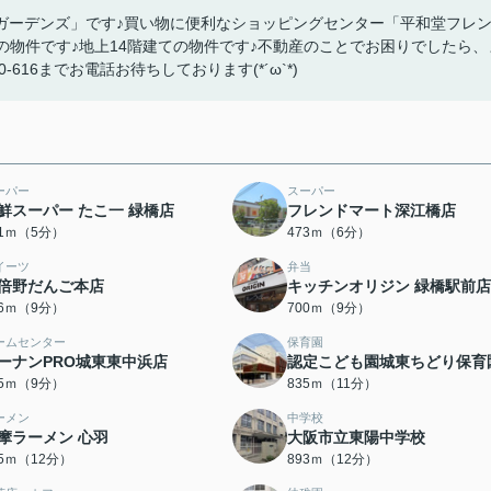
ガーデンズ」です♪買い物に便利なショッピングセンター「平和堂フレ
の物件です♪地上14階建ての物件です♪不動産のことでお困りでしたら、
-616までお電話お待ちしております(*´ω`*)
ーパー
スーパー
鮮スーパー たこ一 緑橋店
フレンドマート深江橋店
71ｍ（5分）
473ｍ（6分）
イーツ
弁当
倍野だんご本店
キッチンオリジン 緑橋駅前店
66ｍ（9分）
700ｍ（9分）
ームセンター
保育園
ーナンPRO城東東中浜店
認定こども園城東ちどり保育
05ｍ（9分）
835ｍ（11分）
ーメン
中学校
摩ラーメン 心羽
大阪市立東陽中学校
85ｍ（12分）
893ｍ（12分）