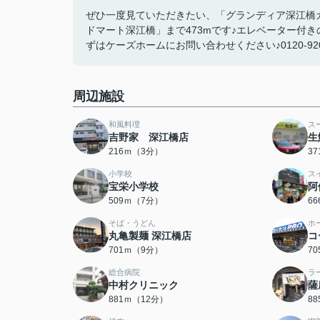
ぜひ一度見ていただきたい、「グランディア深江橋
ドマート深江橋」まで473mです♪エレベーター付き
ずはケーズホームにお問い合わせください♪0120-920
周辺施設
和風料理
ス
吉野家 深江橋店
生
216ｍ（3分）
3
小学校
ス
宝栄小学校
阿
509ｍ（7分）
6
そば・うどん
ホ
丸亀製麺 深江橋店
コ
701ｍ（9分）
7
総合病院
ラ
中村クリニック
薩
881ｍ（12分）
8