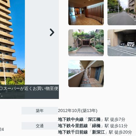
 ◎スーパーが近くお買い物至便
す。
2012年10月(築13年)
築年
地下鉄中央線
「
深江橋
」駅 徒歩7分
地下鉄今里筋線
「
緑橋
」駅 徒歩11分
交通
24
地下鉄千日前線
「
新深江
」駅 徒歩20分