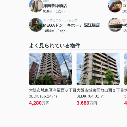
焼肉
喫
海南亭緑橋店
コ
918ｍ（12分）
1
ディスカウントショップ
幼
MEGAドン・キホーテ 深江橋店
中
1054ｍ（14分）
1
よく見られている物件
大阪市城東区今福西６丁目
大阪市城東区放出西１丁目
3LDK (66.24㎡)
3LDK (64.01㎡)
3
4,280
3,680
4
万円
万円