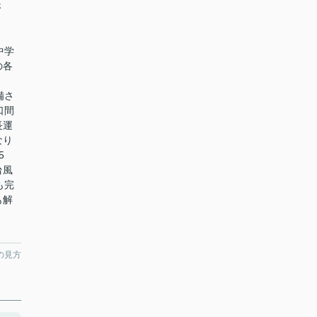
さ
、
中学
の各
備さ
口間
長運
なり
5
台風
も完
も解
の見方