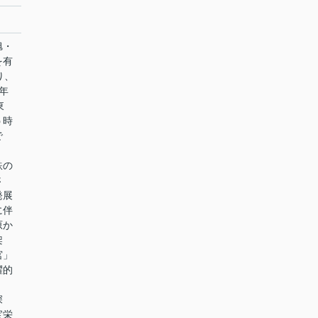
旭・
を有
り、
年
東
う時
で
鉄の
さ
発展
に伴
原か
架
宮」
躍的
深
宝栄