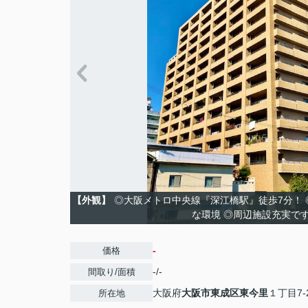
【外観】
◎大阪メトロ中央線『深江橋駅』徒歩7分！
な環境 ◎周辺施設充実で
-
価格
-/-
間取り/面積
大阪府
大阪市東成区
東今里
１丁目7-
所在地