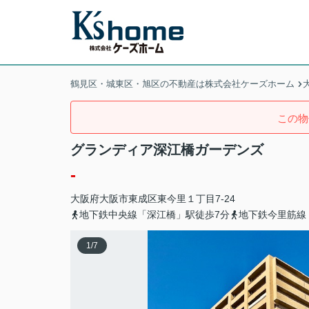
鶴見区・城東区・旭区の不動産は株式会社ケーズホーム
この物
グランディア深江橋ガーデンズ
-
大阪府
大阪市東成区
東今里
１丁目7-24
地下鉄中央線「深江橋」駅徒歩7分
地下鉄今里筋線
1
/
7