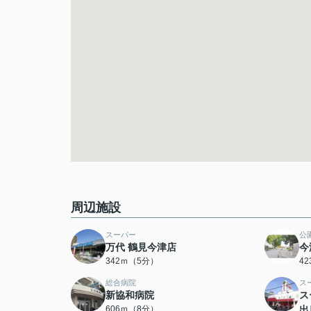
周辺施設
スーパー
公
万代 鶴見今津店
今
342ｍ（5分）
4
総合病院
ス
新協和病院
ス
606ｍ（8分）
出