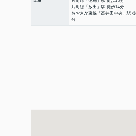
交通
片町線
「
徳庵
」駅 徒歩13分
片町線
「
放出
」駅 徒歩14分
おおさか東線
「
高井田中央
」駅 徒
分