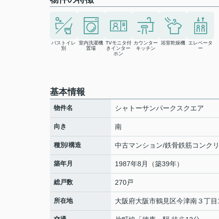
バストイレ
室内洗濯機
TVモニタ付
カウンター
浴室乾燥機
エレベータ
別
置場
きインター
キッチン
ー
ホン
基本情報
物件名
シャトーサンパークスクエア
向き
南
種別/構造
中古マンション/鉄骨鉄筋コンク
築年月
1987年8月（築39年）
総戸数
270戸
所在地
大阪府
大阪市鶴見区
今津南
３丁目1