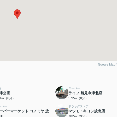
Google Ma
園
スーパー
津公園
ライフ 鶴見今津北店
23ｍ（6分）
572ｍ（8分）
ーパー
ドラッグストア
ーパーマーケット コノミヤ 放
マツモトキヨシ放出店
店
702ｍ（9分）