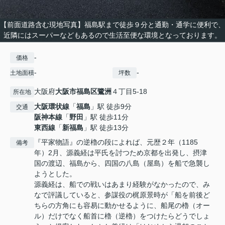
【前面道路含む現地写真】福島駅まで徒歩９分と通勤・通学に便利で、
近隣にはスーパーなどもあるので生活至便な環境となっております。
-
価格
-
-
土地面積
坪数
大阪府
大阪市福島区
鷺洲
４丁目5-18
所在地
大阪環状線
「
福島
」駅 徒歩9分
交通
阪神本線
「
野田
」駅 徒歩11分
東西線
「
新福島
」駅 徒歩13分
『平家物語』の逆櫓の段によれば、元歴２年（1185
備考
年）2月、源義経は平氏を討つため京都を出発し、摂津
国の渡辺、福島から、四国の八島（屋島）を船で急襲し
ようとした。
源義経は、船での戦いはあまり経験がなかったので、み
なで評議していると、参謀役の梶原景時が「船を前後ど
ちらの方角にも容易に動かせるように、船尾の櫓（オー
ル）だけでなく船首に櫓（逆櫓）をつけたらどうでしょ