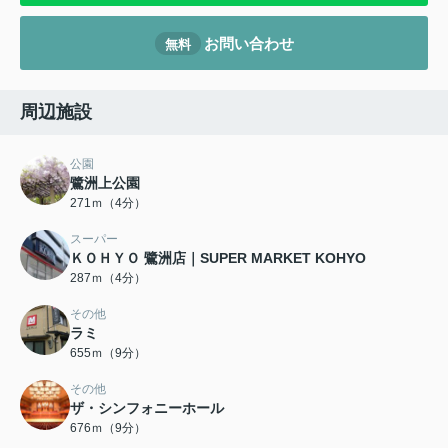
お問い合わせ
無料
周辺施設
公園
鷺洲上公園
271ｍ（4分）
スーパー
ＫＯＨＹＯ 鷺洲店｜SUPER MARKET KOHYO
287ｍ（4分）
その他
ラミ
655ｍ（9分）
その他
ザ・シンフォニーホール
676ｍ（9分）