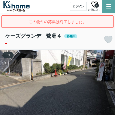
0
ログイン
お気に入り
この物件の募集は終了しました。
ケーズグランデ 鷺洲４
募集0
-
1
/
1