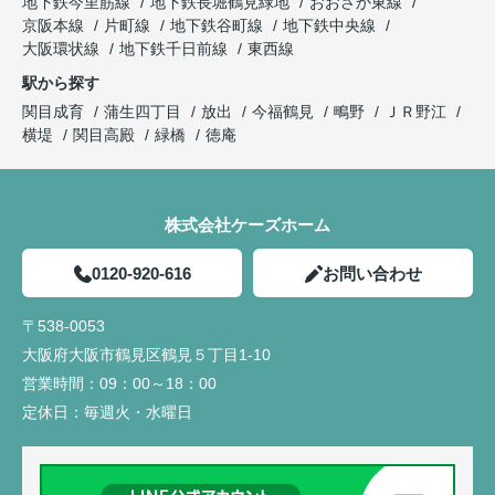
地下鉄今里筋線
地下鉄長堀鶴見緑地
おおさか東線
京阪本線
片町線
地下鉄谷町線
地下鉄中央線
大阪環状線
地下鉄千日前線
東西線
駅から探す
関目成育
蒲生四丁目
放出
今福鶴見
鴫野
ＪＲ野江
横堤
関目高殿
緑橋
徳庵
株式会社ケーズホーム
0120-920-616
お問い合わせ
〒538-0053
大阪府大阪市鶴見区鶴見５丁目1-10
営業時間：
09：00～18：00
定休日：
毎週火・水曜日