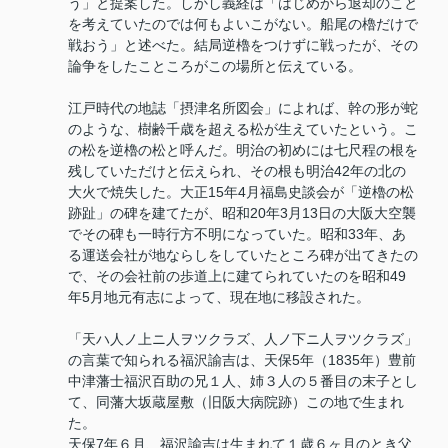
う」と提案した。しかし義経は「はじめから退却のこと
を考えていたのでは何もよいこがない。船尾の櫓だけで
戦おう」と述べた。結局逆櫓をつけずに戦ったが、その
論争をしたこところがこの場所と伝えている。
江戸時代の地誌「摂津名所図会」によれば、幹の形が蛇
のような、樹齢千歳を超える松が生えていたという。こ
の松を逆櫓の松と呼んだ。明治の初めには七尺程の根を
残していただけと伝えられ、その根も明治42年の北の
大火で焼失した。大正15年4月福島史談会が「逆櫓の松
跡趾」の碑を建てたが、昭和20年3月13日の大阪大空襲
でその碑も一時行方不明になっていた。昭和33年、あ
る運送会社が地ならしをしていたところ碑が出てきたの
で、その会社前の歩道上に建てられていたのを昭和49
年5月地元有志によって、現在地に移設された。
「天ハ人ノ上ニ人ヲツクラズ、人ノ下ニ人ヲツクラズ」
の言葉で知られる福沢諭吉は、天保5年（1835年）豊前
中津藩士福沢百助の兄１人、姉３人の５番目の末子とし
て、同藩大坂蔵屋敷（旧阪大病院跡）この地で生まれ
た。
天保7年６月、福沢諭吉は生まれて１歳６ヶ月のとき父