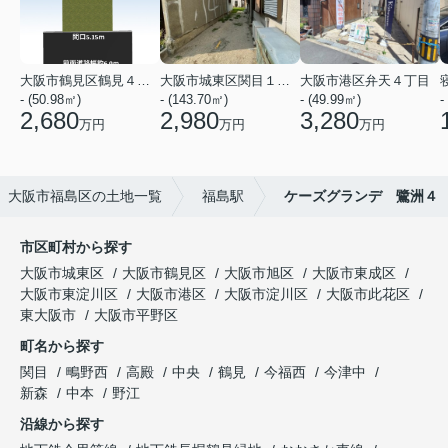
大阪市鶴見区鶴見４丁目
大阪市城東区関目１丁目
大阪市港区弁天４丁目
- (50.98㎡)
- (143.70㎡)
- (49.99㎡)
-
2,680
2,980
3,280
万円
万円
万円
大阪市福島区の土地一覧
福島駅
ケーズグランデ 鷺洲４
市区町村から探す
大阪市城東区
大阪市鶴見区
大阪市旭区
大阪市東成区
大阪市東淀川区
大阪市港区
大阪市淀川区
大阪市此花区
東大阪市
大阪市平野区
町名から探す
関目
鴫野西
高殿
中央
鶴見
今福西
今津中
新森
中本
野江
沿線から探す