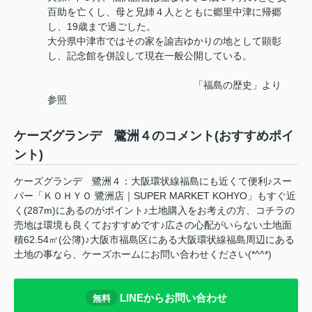
百助を亡くし、母と兄姉４人とともに郷里中津に帰郷
し、19歳まで過ごした。
大分県中津市ではその家を諭吉ゆかりの地として顕彰
し、記念館を併設して現在一般公開している。
「福島の歴史」より
参照
ケーズグランデ 鷺洲４のコメント(おすすめポイ
ント)
ケーズグランデ 鷺洲４：大阪環状線福島にも近くて便利♪スー
パー「ＫＯＨＹＯ 鷺洲店｜SUPER MARKET KOHYO」もすぐ近
く(287m)にあるのがポイント♪土地購入をお考えの方、コチラの
売地は環境も良くておすすめです♪広さの心配がいらない土地面
積62.54㎡(公簿)♪大阪市福島区にある大阪環状線福島周辺にある
土地の事なら、ケーズホームにお問い合わせください(*^^*)
LINEからお問い合わせ
無料