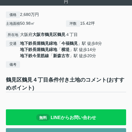
円
2,680万円
価格
50.98㎡
15.42坪
土地面積
坪数
大阪府
大阪市鶴見区
鶴見
４丁目
所在地
地下鉄長堀鶴見緑地
「
今福鶴見
」駅 徒歩8分
交通
地下鉄長堀鶴見緑地
「
横堤
」駅 徒歩14分
地下鉄今里筋線
「
新森古市
」駅 徒歩20分
備考
鶴見区鶴見４丁目条件付き土地のコメント(おすす
めポイント)
LINEからお問い合わせ
無料