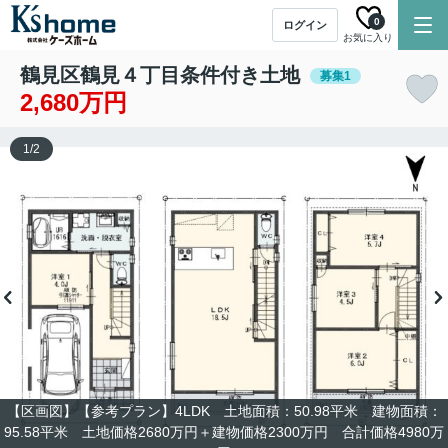
0
ログイン
お気に入り
鶴見区鶴見４丁目条件付き土地
募集1
2,680万円
1
/
2
【区画図】【参考プラン】4LDK 土地面積：50.98平米 建物面積：
95.58平米 土地価格2680万円＋建物価格2300万円 合計価格4980万