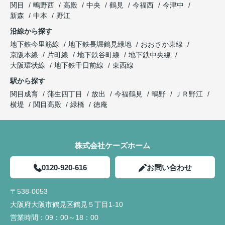
関目
鴫野西
高殿
中央
鶴見
今福西
今津中
新森
中本
野江
沿線から探す
地下鉄今里筋線
地下鉄長堀鶴見緑地
おおさか東線
京阪本線
片町線
地下鉄谷町線
地下鉄中央線
大阪環状線
地下鉄千日前線
東西線
駅から探す
関目成育
蒲生四丁目
放出
今福鶴見
鴫野
ＪＲ野江
横堤
関目高殿
緑橋
徳庵
株式会社ケーズホーム
0120-920-616
お問い合わせ
〒538-0053
大阪府大阪市鶴見区鶴見５丁目1-10
営業時間：
09：00～18：00