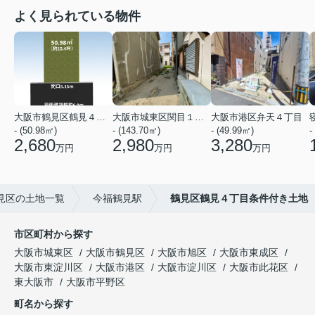
よく見られている物件
大阪市鶴見区鶴見４丁目
大阪市城東区関目１丁目
大阪市港区弁天４丁目
- (50.98㎡)
- (143.70㎡)
- (49.99㎡)
-
2,680
2,980
3,280
万円
万円
万円
見区の土地一覧
今福鶴見駅
鶴見区鶴見４丁目条件付き土地
市区町村から探す
大阪市城東区
大阪市鶴見区
大阪市旭区
大阪市東成区
大阪市東淀川区
大阪市港区
大阪市淀川区
大阪市此花区
東大阪市
大阪市平野区
町名から探す