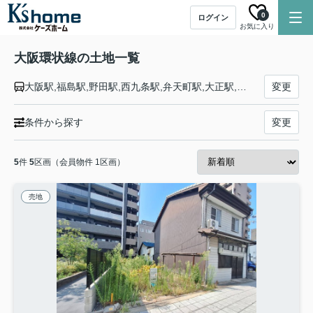
0
ログイン
お気に入り
大阪環状線の土地一覧
大阪駅,福島駅,野田駅,西九条駅,弁天町駅,大正駅,芦原橋駅,今宮駅,新今宮駅,天王寺駅,寺田町駅,桃谷駅,鶴橋駅,玉造駅,森ノ宮駅,大阪城公園駅,京橋駅,桜ノ宮駅,天満駅
変更
条件から探す
変更
5
件
5
区画（会員物件 1区画）
売地