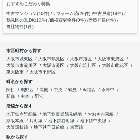
おすすめこだわり特集
中古マンション(40件)
リフォーム済(26件)
中古戸建(18件)
鶴見区の3LDK(10件)
価格変更物件(9件)
新築戸建(4件)
自社物件(1件)
市区町村から探す
大阪市城東区
大阪市鶴見区
大阪市旭区
大阪市東成区
大阪市東淀川区
大阪市港区
大阪市淀川区
大阪市此花区
東大阪市
大阪市平野区
町名から探す
関目
鴫野西
高殿
中央
鶴見
今福西
今津中
新森
中本
野江
沿線から探す
地下鉄今里筋線
地下鉄長堀鶴見緑地
おおさか東線
京阪本線
片町線
地下鉄谷町線
地下鉄中央線
大阪環状線
地下鉄千日前線
東西線
駅から探す