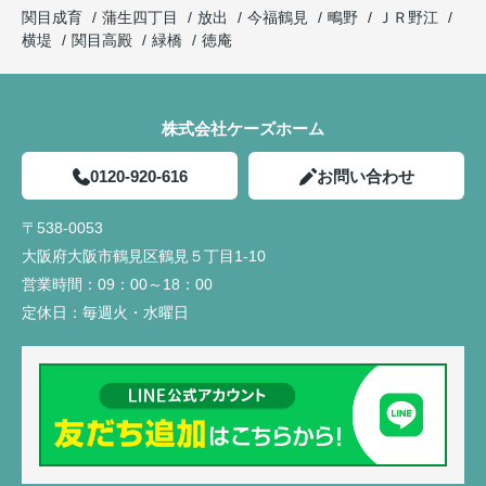
関目成育
蒲生四丁目
放出
今福鶴見
鴫野
ＪＲ野江
横堤
関目高殿
緑橋
徳庵
株式会社ケーズホーム
0120-920-616
お問い合わせ
〒538-0053
大阪府大阪市鶴見区鶴見５丁目1-10
営業時間：
09：00～18：00
定休日：
毎週火・水曜日