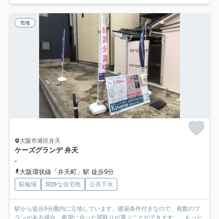
売地
大阪市港区弁天
ケーズグランデ 弁天
-
大阪環状線「弁天町」駅 徒歩9分
駐輪場
閑静な住宅地
公共下水
駅から徒歩9分圏内に立地しています。建築条件付きなので、複数のプ
ランがある場合、希望に合った間取りが選ぶことができます。...
もっと