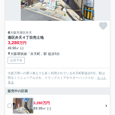
大阪市港区弁天
港区弁天４丁目売土地
3,280
万円
49.99㎡ (-)
大阪環状線「弁天町」駅 徒歩5分
公共下水
大阪万博への乗り換えでも多く利用されている弁天町駅徒歩5分。駅は
明るくリニューアルされ、ドラッグストアやスターバックスが...
もっと
見る
販売中の区画
3,280万円
49.99㎡ (-)