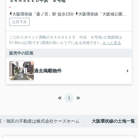
ＳＡＮＳＥＥＤ中浜 Ｂ号地
-
大阪環状線「森ノ宮」駅 徒歩13分
大阪環状線「大阪城公園」駅 徒歩24分
公共下水
こだわりポイント満載のＳＡＮＳＥＥＤ 中浜 Ｂ号地♪土地面積は
57.89㎡(公簿)です♪環境の良いエリアにある売地です♪...
もっと見る
販売中の区画
過去掲載物件
1
区・旭区の不動産は株式会社ケーズホーム
大阪環状線の土地一覧