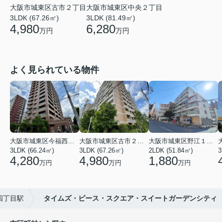
大阪市城東区中央２丁目
大阪市城東区古市２丁目
3LDK (81.49㎡)
3LDK (67.26㎡)
6,280
4,980
万円
万円
よく見られている物件
大阪市城東区今福西６丁目
大阪市城東区古市２丁目
大阪市城東区野江１丁目
3LDK (66.24㎡)
3LDK (67.26㎡)
2LDK (51.84㎡)
3
4,280
4,980
1,880
万円
万円
万円
四丁目駅
タイムズ・ピース・スクエア・スイートガーデンシティ