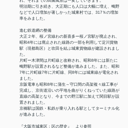
れ、それまでの田園風景は一変していきます。
明治期に引き続き、大正期にも人口は大幅に増え、鴫野
などで人口増加が著しかった城東村では、317％の増加
率をみました。
進む鉄道網の整備
大正２年、桜ノ宮線わの新喜多ー桜ノ宮駅が廃止され、
昭和4年には廃止された線路の一部を利用して淀川貨物
駅（現都島区）と吹田を結ぶ城東貨物線が建設されまし
た。
片町ー木津間は片町線と改称され、昭和8年には新たに
鴫野駅が設置されるなど整備が進みました。また、昭和
7年に片町線7年に片町線、同8年には城東線が電化され
ました。
京阪電車も昭和8年に蒲生～守口間の高架複々線工事が
完成し、京街道沿いの平地を曲がりくねっていた線路が
直線の高架となり、今までの野江駅に加えて関目駅が設
置されました。
京橋駅は国鉄・私鉄が乗り入れる駅としてターミナル化
が進みました。
『大阪市城東区：区の歴史』 より参照