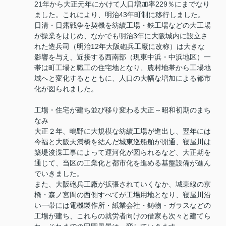
21年から大正元年にかけて人口増加率229％にまでなり
ました。これにより、明治43年町制に移行しました。
日清・日露戦争を契機を紡績工場・鉄工場などの大工場
が操業をはじめ、なかでも明治3年に大阪城内に設立さ
れた造兵司（明治12年大阪砲兵工廠に改称）は大きな
影響を与え、近接する西南部（現東中浜・中浜地区）一
帯は町工場と職工の住宅地となり、農村地帯から工場地
域へと変化するとともに、人口の大幅な増加による都市
化が図られました。
工場・住宅が建ち並び移り変わる大正～昭和初期のまち
なみ
大正２年、鴫野に大規模な紡績工場が進出し、翌年には
今福と大阪天満橋を結んだ城東巡船舶が開通、寝屋川は
築堤浚渫工事によって運河化が図られるなど、大正期を
通じて、当区の工業化と都市化を進める基盤設備が進ん
でいきました。
また、大阪砲兵工廠が拡張されていくなか、城東線の京
橋・森ノ宮間の西側すべてが工場用地となり、寝屋川沿
い一帯には電機製作所・紙業会社・鋳物・ガラスなどの
工場が建ち、これらの就労者向けの借家も次々と建てら