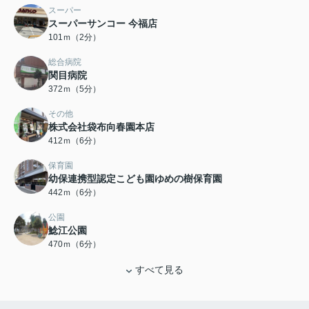
スーパー
スーパーサンコー 今福店
101ｍ（2分）
総合病院
関目病院
372ｍ（5分）
その他
株式会社袋布向春園本店
412ｍ（6分）
保育園
幼保連携型認定こども園ゆめの樹保育園
442ｍ（6分）
公園
鯰江公園
470ｍ（6分）
すべて見る