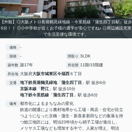
【外観】◎大阪メトロ長堀鶴見緑地線・今里筋線『蒲生四丁目駅』徒歩
6分！！ ◎小中学校が近くお子様の通学が安心ですね♪ ◎周辺施設充実
で生活至便な環境です。
-
価格
-
3LDK
面積
間取り
築17年
11階/15階建
築年数
所在階
大阪府
大阪市城東区
今福西
６丁目
所在地
地下鉄長堀鶴見緑地
「
蒲生四丁目
」駅 徒歩6分
交通
京阪本線
「
野江
」駅 徒歩10分
地下鉄今里筋線
「
蒲生四丁目
」駅 徒歩6分
都市化によるまちなみの変化
備考
鉄道の開通により農村地帯から工場・商店・住宅が目立
つようになった京橋・蒲生・新喜多新田などの集落を持
つ鯰江地区には、明治23年頃から硝子工場が進出し、
メリヤス工場なども増加する中で、人家が増え、明治