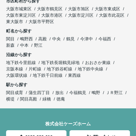
市区町村から探す
大阪市城東区
大阪市鶴見区
大阪市旭区
大阪市東成区
大阪市東淀川区
大阪市港区
大阪市淀川区
大阪市此花区
東大阪市
大阪市平野区
町名から探す
関目
鴫野西
高殿
中央
鶴見
今津中
今福西
新森
中本
野江
沿線から探す
地下鉄今里筋線
地下鉄長堀鶴見緑地
おおさか東線
京阪本線
片町線
地下鉄谷町線
地下鉄中央線
大阪環状線
地下鉄千日前線
東西線
駅から探す
関目成育
蒲生四丁目
放出
今福鶴見
鴫野
ＪＲ野江
横堤
関目高殿
緑橋
徳庵
株式会社ケーズホーム