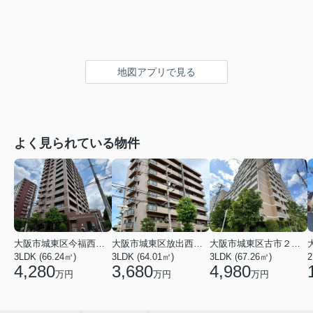
地図アプリで見る
よく見られている物件
大阪市城東区今福西６丁目
大阪市城東区放出西１丁目
大阪市城東区古市２丁目
3LDK (66.24㎡)
3LDK (64.01㎡)
3LDK (67.26㎡)
2
4,280
3,680
4,980
万円
万円
万円