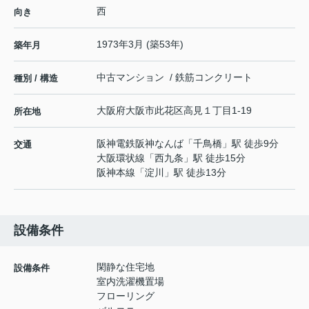
西
向き
1973年3月 (築53年)
築年月
中古マンション / 鉄筋コンクリート
種別 / 構造
大阪府
大阪市此花区
高見
１丁目1-19
所在地
阪神電鉄阪神なんば
「
千鳥橋
」駅 徒歩9分
交通
大阪環状線
「
西九条
」駅 徒歩15分
阪神本線
「
淀川
」駅 徒歩13分
設備条件
閑静な住宅地
設備条件
室内洗濯機置場
フローリング