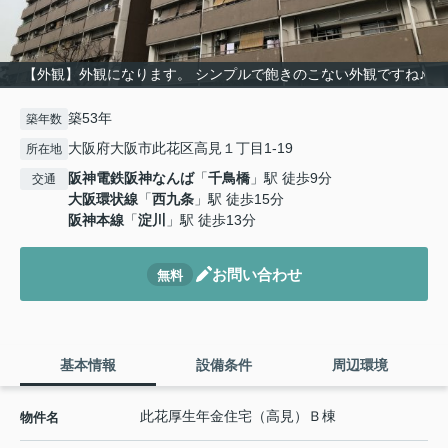
【外観】外観になります。 シンプルで飽きのこない外観ですね♪
築53年
築年数
大阪府大阪市此花区高見１丁目1-19
所在地
阪神電鉄阪神なんば
「
千鳥橋
」駅 徒歩9分
交通
大阪環状線
「
西九条
」駅 徒歩15分
阪神本線
「
淀川
」駅 徒歩13分
お問い合わせ
無料
基本情報
設備条件
周辺環境
此花厚生年金住宅（高見）Ｂ棟
物件名