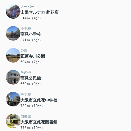
スーパー
山陽マルナカ 此花店
314ｍ（4分）
小学校
高見小学校
371ｍ（5分）
公園
正蓮寺川公園
504ｍ（7分）
その他
髙見公民館
660ｍ（9分）
中学校
大阪市立此花中学校
732ｍ（10分）
図書館
大阪市立此花図書館
776ｍ（10分）