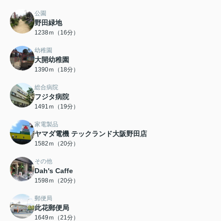
公園
野田緑地
1238ｍ（16分）
幼稚園
大開幼稚園
1390ｍ（18分）
総合病院
フジタ病院
1491ｍ（19分）
家電製品
ヤマダ電機 テックランド大阪野田店
1582ｍ（20分）
その他
Dah's Caffe
1598ｍ（20分）
郵便局
此花郵便局
1649ｍ（21分）