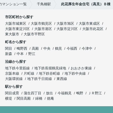
のマンション一覧
千鳥橋駅
此花厚生年金住宅（高見）Ｂ棟
市区町村から探す
大阪市城東区
大阪市鶴見区
大阪市旭区
大阪市東成区
大阪市東淀川区
大阪市港区
大阪市淀川区
大阪市此花区
東大阪市
大阪市平野区
町名から探す
関目
鴫野西
高殿
中央
鶴見
今福西
今津中
新森
中本
野江
沿線から探す
地下鉄今里筋線
地下鉄長堀鶴見緑地
おおさか東線
京阪本線
片町線
地下鉄谷町線
地下鉄中央線
大阪環状線
地下鉄千日前線
東西線
駅から探す
関目成育
蒲生四丁目
放出
今福鶴見
鴫野
ＪＲ野江
横堤
関目高殿
緑橋
徳庵