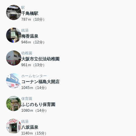
駅
千鳥橋駅
787ｍ（10分）
銭湯
梅香温泉
946ｍ（12分）
幼稚園
大阪市立伝法幼稚園
961ｍ（13分）
ホームセンター
コーナン福島大開店
1045ｍ（14分）
保育園
ふじのもり保育園
1080ｍ（14分）
銭湯
八坂温泉
1140ｍ（15分）