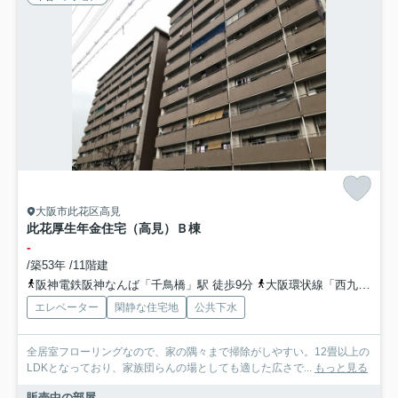
大阪市此花区高見
此花厚生年金住宅（高見）Ｂ棟
-
/築53年 /11階建
阪神電鉄阪神なんば「千鳥橋」駅 徒歩9分
大阪環状線「西九条」駅 徒歩15分
エレベーター
閑静な住宅地
公共下水
全居室フローリングなので、家の隅々まで掃除がしやすい。12畳以上の
LDKとなっており、家族団らんの場としても適した広さで...
もっと見る
販売中の部屋