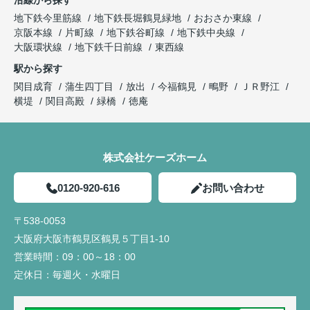
沿線から探す
地下鉄今里筋線
地下鉄長堀鶴見緑地
おおさか東線
京阪本線
片町線
地下鉄谷町線
地下鉄中央線
大阪環状線
地下鉄千日前線
東西線
駅から探す
関目成育
蒲生四丁目
放出
今福鶴見
鴫野
ＪＲ野江
横堤
関目高殿
緑橋
徳庵
株式会社ケーズホーム
0120-920-616
お問い合わせ
〒538-0053
大阪府大阪市鶴見区鶴見５丁目1-10
営業時間：
09：00～18：00
定休日：
毎週火・水曜日