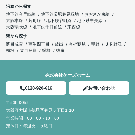
沿線から探す
地下鉄今里筋線
地下鉄長堀鶴見緑地
おおさか東線
京阪本線
片町線
地下鉄谷町線
地下鉄中央線
大阪環状線
地下鉄千日前線
東西線
駅から探す
関目成育
蒲生四丁目
放出
今福鶴見
鴫野
ＪＲ野江
横堤
関目高殿
緑橋
徳庵
株式会社ケーズホーム
0120-920-616
お問い合わせ
〒538-0053
大阪府大阪市鶴見区鶴見５丁目1-10
営業時間：
09：00～18：00
定休日：
毎週火・水曜日