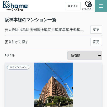
0
ログイン
お気に入り
阪神本線のマンション一覧
大阪駅,福島駅,野田阪神駅,淀川駅,姫島駅,千船駅,杭瀬駅,大物駅,尼崎駅,出屋敷駅,尼崎センタープール前駅,武庫川駅,鳴尾・武庫川女子大前駅,甲子園駅,久寿川駅,今津駅,西宮駅,香櫨園駅,打出駅,芦屋駅,深江駅,青木駅,魚崎駅,住吉駅,御影駅,石屋川駅,新在家駅,大石駅,西灘駅,岩屋駅,春日野道駅,三ノ宮駅,元町駅
変更
条件から探す
変更
1
棟
1
件
中古マンション