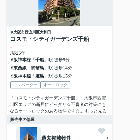
大阪市西淀川区
大和田
コスモ・シティガーデンズ千船
-
/築25年
阪神本線
「
千船
」駅 徒歩9分
東西線
「
御幣島
」駅 徒歩14分
阪神本線
「
姫島
」駅 徒歩15分
エレベーター
オートロック
「コスモ・シティガーデンズ千船」：大阪市西淀
川区エリアの新居にピッタリ☆不審者の対策にも
なるオートロックのある物件です☆...
もっと見る
販売中の部屋
過去掲載物件