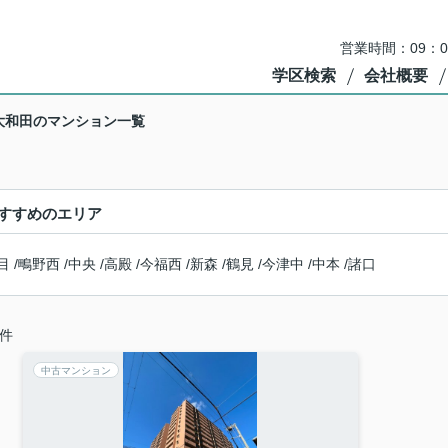
営業時間：09：
学区検索
会社概要
大和田のマンション一覧
すすめのエリア
目
/
鴫野西
/
中央
/
高殿
/
今福西
/
新森
/
鶴見
/
今津中
/
中本
/
諸口
件
中古マンション