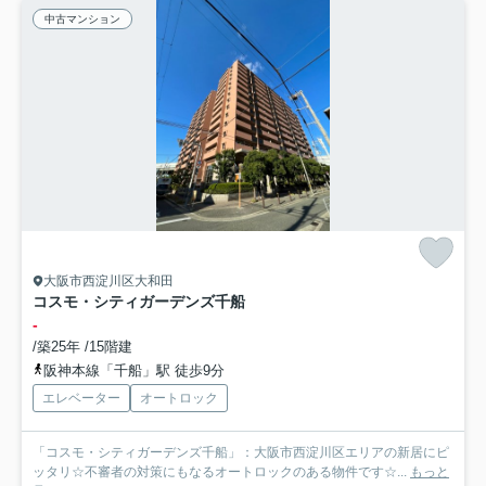
中古マンション
大阪市西淀川区大和田
コスモ・シティガーデンズ千船
-
/築25年 /15階建
阪神本線「千船」駅 徒歩9分
エレベーター
オートロック
「コスモ・シティガーデンズ千船」：大阪市西淀川区エリアの新居にピ
ッタリ☆不審者の対策にもなるオートロックのある物件です☆...
もっと