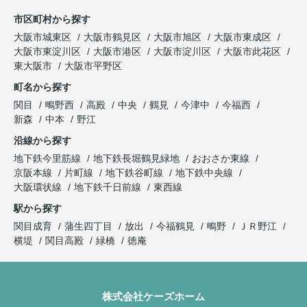
市区町村から探す
大阪市城東区
大阪市鶴見区
大阪市旭区
大阪市東成区
大阪市東淀川区
大阪市港区
大阪市淀川区
大阪市此花区
東大阪市
大阪市平野区
町名から探す
関目
鴫野西
高殿
中央
鶴見
今津中
今福西
新森
中本
野江
沿線から探す
地下鉄今里筋線
地下鉄長堀鶴見緑地
おおさか東線
京阪本線
片町線
地下鉄谷町線
地下鉄中央線
大阪環状線
地下鉄千日前線
東西線
駅から探す
関目成育
蒲生四丁目
放出
今福鶴見
鴫野
ＪＲ野江
横堤
関目高殿
緑橋
徳庵
株式会社ケーズホーム