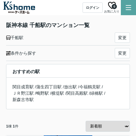
0
ログイン
お気に入り
阪神本線 千船駅のマンション一覧
千船駅
変更
条件から探す
変更
おすすめの駅
関目成育駅
/
蒲生四丁目駅
/
放出駅
/
今福鶴見駅
/
ＪＲ野江駅
/
鴫野駅
/
横堤駅
/
関目高殿駅
/
緑橋駅
/
新森古市駅
1
棟
1
件