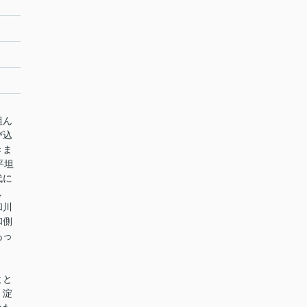
組ん
び込
きま
平坦
代に
し
和川
和側
あっ
とと
、淀