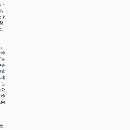
出・
合
たる
整
た。
ー」
が鴫
区在
中央
古市
も建
とし
の公
、ゆ
に向
。
宮