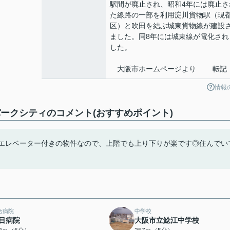
駅間が廃止され、昭和4年には廃止さ
た線路の一部を利用淀川貨物駅（現
区）と吹田を結ぶ城東貨物線が建設
ました。同8年には城東線が電化され
した。
大阪市ホームページより 転記
情報
ークシティのコメント(おすすめポイント)
す◎エレベーター付きの物件なので、上階でも上り下りが楽です◎住んでい
合病院
中学校
目病院
大阪市立鯰江中学校