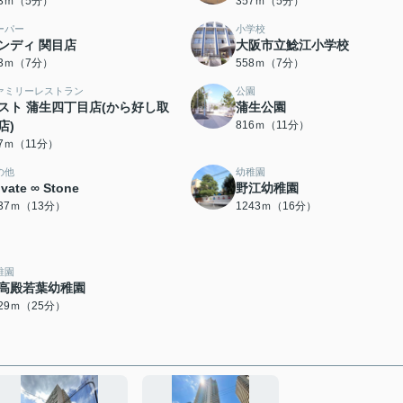
43ｍ（5分）
357ｍ（5分）
ーパー
小学校
ンディ 関目店
大阪市立鯰江小学校
43ｍ（7分）
558ｍ（7分）
ァミリーレストラン
公園
スト 蒲生四丁目店(から好し取
蒲生公園
店)
816ｍ（11分）
07ｍ（11分）
の他
幼稚園
ivate ∞ Stone
野江幼稚園
037ｍ（13分）
1243ｍ（16分）
稚園
高殿若葉幼稚園
929ｍ（25分）