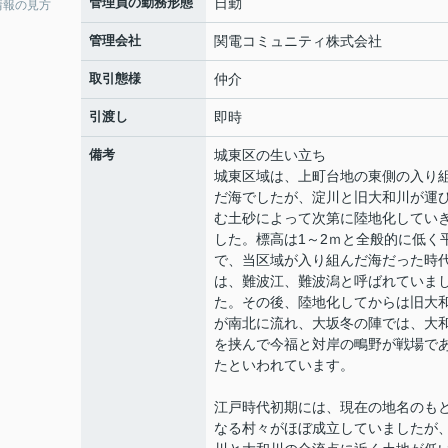
管理員の勤務形態
日勤
情報の見方
管理会社
関電コミュニティ株式会社
取引態様
仲介
引渡し
即時
備考
城東区の生い立ち
城東区域は、上町台地の東側の入り
だ海でしたが、淀川と旧大和川が運
む土砂によって次第に陸地化してい
した。標高は1～2ｍと全般的に低く
で、当区域が入り組んだ海だった時
は、難波江、難波潟と呼ばれていま
た。その後、陸地化してからは旧大
が南北に流れ、大坂冬の陣では、大
を挟んで今福と対岸の鴫野が戦場で
たといわれています。
江戸時代初期には、現在の地名のも
なる村々がほぼ成立していましたが