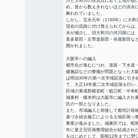
川と大和川の合流点に近く土地が低
め、昔から数えきれないほどの洪水
舞われていました。
しかし、宝永元年（1740年）に大和
現在の流路に付け替えられてからは
水が減少し、旧大和川の河川跡には
喜多新田・左専道新田・布屋新田な
開かれました。
大阪市への編入
都市化が進むにつれ、道路・下水道
健施設などの整備が問題となった大
は明治30年の第一次市域拡張に引き
て、大正14年第二次市域拡張を行い
区域の東成郡榎並町・鯰江町・中本
城東村・榎本村は大阪市に編入され
区の一部となりました。
また、市域編入と前後して都市計画
基づき組合施工によりる土地区画っ
事業が進みました。城東区では、昭和
年に菫之荘区画整理組合が結成され
をはじめとして、昭和12年までに野