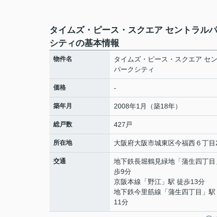
タイムズ・ピース・スクエア セントラル
シティの基本情報
物件名
タイムズ・ピース・スクエア セ
パークシティ
価格
-
築年月
2008年1月（築18年）
総戸数
427戸
所在地
大阪府
大阪市城東区
今福西
６丁目2
交通
地下鉄長堀鶴見緑地
「
蒲生四丁目
歩9分
京阪本線
「
野江
」駅 徒歩13分
地下鉄今里筋線
「
蒲生四丁目
」駅
11分