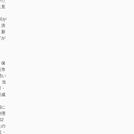
いた
に見
川が
、洪
、新
どが
・保
阪市
続い
、当
町・
東成
補に
整理
2
たの
江・