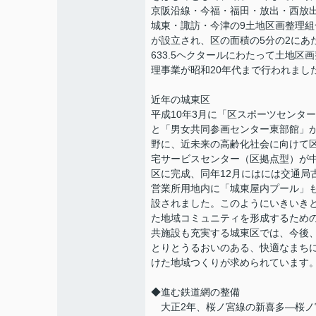
京阪沿線・今福・福田・放出・西放
城東・諏訪・今津の9土地区画整理組
が設立され、区の面積の5分の2にあ
633.5ヘクタールにわたって土地区画
理事業が昭和20年代まで行われまし
近年の城東区
平成10年3月に「区スポーツセンタ
と「男女共同参画センター東部館」
野に、近未来の高齢化社会に向けて
宅サービスセンター（区拠点型）が
区に完成、同年12月にはには交通局
営業所用地内に「城東屋内プール」
設されました。このようにいきいき
た地域コミュニティを形成するため
共施設も充実する城東区では、今後
とりとうるおいのある、快適なまち
けた地域つくりが求められています
◆進む鉄道網の整備
大正2年、桜ノ宮線の新喜多―桜ノ