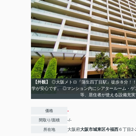
【外観】
◎大阪メトロ『蒲生四丁目駅』徒歩８分！！
学が安心です。 ◎マンション内にシアタールーム・ゲ
等、居住者が使える設備充実
-
価格
-/-
間取り/面積
大阪府
大阪市城東区
今福西
６丁目2-
所在地