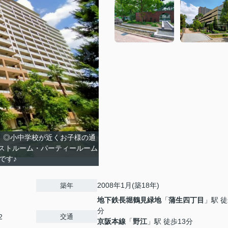
 ◎小中学校が近くお子様の通
ストルーム・パーティールーム
です♪
2008年1月(築18年)
築年
地下鉄長堀鶴見緑地
「
蒲生四丁目
」駅 徒
分
交通
2
京阪本線
「
野江
」駅 徒歩13分