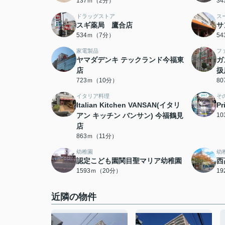
137ｍ（2分）
3
ドラッグストア
ス
スギ薬局 鷹合店
サ
534ｍ（7分）
5
家電製品
フ
ヤマダデンキ テックランド今福東
ガ
店
扱
723ｍ（10分）
8
イタリア料理
そ
Italian Kitchen VANSAN(イタリ
Pr
アン キッチン バンサン) 今福鶴見
1
店
863ｍ（11分）
幼稚園
幼
認定こども園関目聖マリア幼稚園
西
1593ｍ（20分）
1
近隣の物件