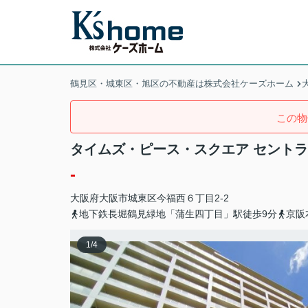
鶴見区・城東区・旭区の不動産は株式会社ケーズホーム
この物
タイムズ・ピース・スクエア セント
-
大阪府
大阪市城東区
今福西
６丁目2-2
地下鉄長堀鶴見緑地「蒲生四丁目」駅徒歩9分
京阪
1
/
4