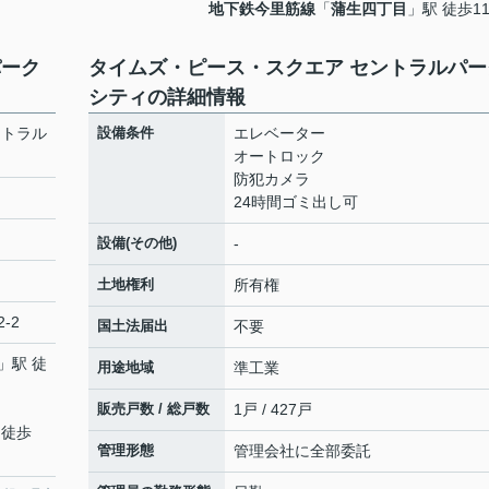
地下鉄今里筋線
「
蒲生四丁目
」駅 徒歩1
パーク
タイムズ・ピース・スクエア セントラルパー
シティの詳細情報
ントラル
設備条件
エレベーター
オートロック
防犯カメラ
24時間ゴミ出し可
設備(その他)
-
土地権利
所有権
-2
国土法届出
不要
」駅 徒
用途地域
準工業
販売戸数 / 総戸数
1戸 / 427戸
 徒歩
管理形態
管理会社に全部委託