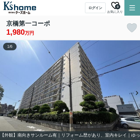
0
ログイン
お気に入り
京橋第一コーポ
1,980
万円
1
/
6
【外観】南向きサンルーム有｜リフォーム歴があり、室内キレイ｜ゆっ