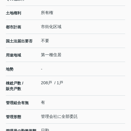
所有権
土地権利
市街化区域
都市計画
不要
国土法届出要否
第一種住居
用途地域
-
地勢
208戸 / 1戸
棟総戸数 /
販売戸数
有
管理組合有無
管理会社に全部委託
管理形態
日勤
管理員の勤務形態