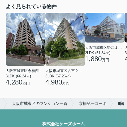
よく見られている物件
大阪市城東区野江１丁目
2LDK (51.84㎡)
3
1,880
万円
大阪市城東区今福西６丁目
大阪市城東区古市２丁目
3LDK (66.24㎡)
3LDK (67.26㎡)
4,280
4,980
万円
万円
ム
大阪市城東区のマンション一覧
京橋第一コーポ
6階
株式会社ケーズホーム