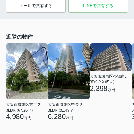
メールで共有する
LINEで共有する
近隣の物件
大阪市城東区今福東１丁目
3DK (49.05㎡)
2,398
万円
大阪市城東区中央２丁目
大阪市城東区古市２丁目
3LDK (81.49㎡)
3
3LDK (67.26㎡)
6,280
4,980
万円
万円