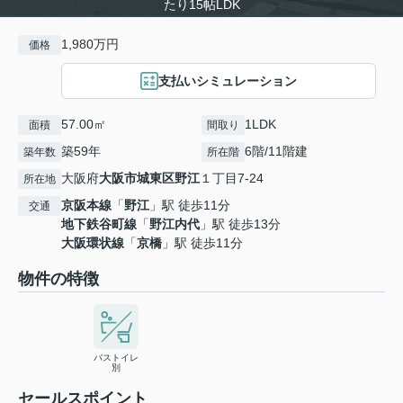
たり15帖LDK
1,980万円
価格
支払いシミュレーション
57.00㎡
1LDK
面積
間取り
築59年
6階/11階建
築年数
所在階
大阪府
大阪市城東区
野江
１丁目7-24
所在地
京阪本線
「
野江
」駅 徒歩11分
交通
地下鉄谷町線
「
野江内代
」駅 徒歩13分
大阪環状線
「
京橋
」駅 徒歩11分
物件の特徴
バストイレ
別
セールスポイント