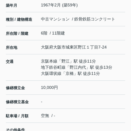
1967年2月 (築59年)
築年月
中古マンション / 鉄骨鉄筋コンクリート
種別 / 建物構造
6階 / 11階建
所在階 / 階建
大阪府
大阪市城東区
野江
１丁目7-24
所在地
京阪本線
「
野江
」駅 徒歩11分
交通
地下鉄谷町線
「
野江内代
」駅 徒歩13分
大阪環状線
「
京橋
」駅 徒歩11分
10,000円
修繕積立金
-
修繕積立基金
空無 / -
駐車場 / 月額
その他条件