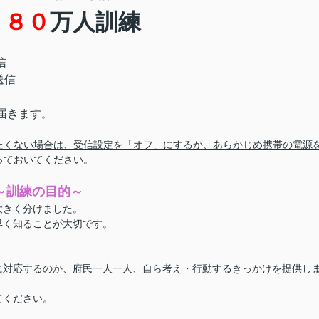
８８０
万人訓練
信
送信
届きます
。
たくない場合は、受信設定を「オフ」にするか、あらかじめ携帯の電源
っておいてください。
～訓練の目的～
大きく分けました。
早く知ることが大切です。
に対応するのか、府民一人一人、自ら考え・行動するきっかけを提供し
てください。