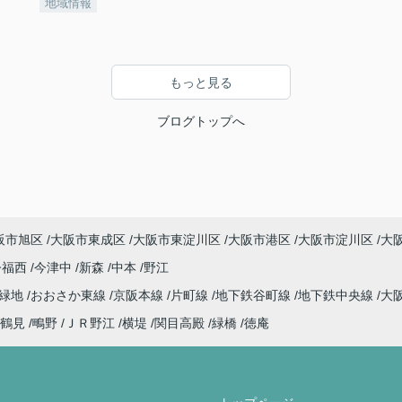
地域情報
もっと見る
ブログトップへ
阪市旭区
大阪市東成区
大阪市東淀川区
大阪市港区
大阪市淀川区
大
今福西
今津中
新森
中本
野江
見緑地
おおさか東線
京阪本線
片町線
地下鉄谷町線
地下鉄中央線
大
鶴見
鴫野
ＪＲ野江
横堤
関目高殿
緑橋
徳庵