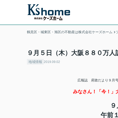
鶴見区・城東区・旭区の不動産は株式会社ケーズホーム
９月５日（木）大阪８８０万人
地域情報
2019.09.02
広報誌 府政だより９月
みなさん！「今！」
９
午前