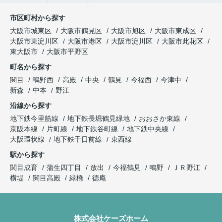
市区町村から探す
大阪市城東区
大阪市鶴見区
大阪市旭区
大阪市東成区
大阪市東淀川区
大阪市港区
大阪市淀川区
大阪市此花区
東大阪市
大阪市平野区
町名から探す
関目
鴫野西
高殿
中央
鶴見
今福西
今津中
新森
中本
野江
沿線から探す
地下鉄今里筋線
地下鉄長堀鶴見緑地
おおさか東線
京阪本線
片町線
地下鉄谷町線
地下鉄中央線
大阪環状線
地下鉄千日前線
東西線
駅から探す
関目成育
蒲生四丁目
放出
今福鶴見
鴫野
ＪＲ野江
横堤
関目高殿
緑橋
徳庵
株式会社ケーズホーム