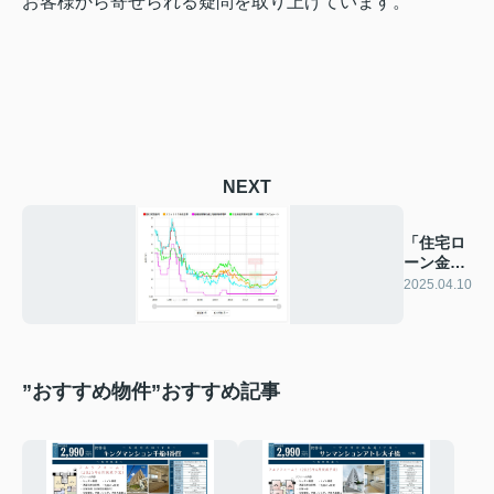
お客様から寄せられる疑問を取り上げています。
NEXT
「住宅ロ
ーン金
利」
2025.04.10
”おすすめ物件”おすすめ記事