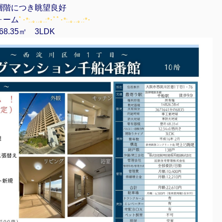
層階につき眺望良好
ォーム
ﾟ･*:.｡..｡.:*･ﾟﾟ･*:.｡..｡.:*･
68.35㎡ 3LDK