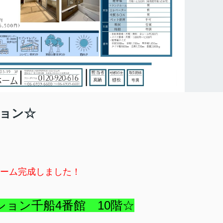
ョン☆
ーム完成しました！
ョン千船4番館 10階☆