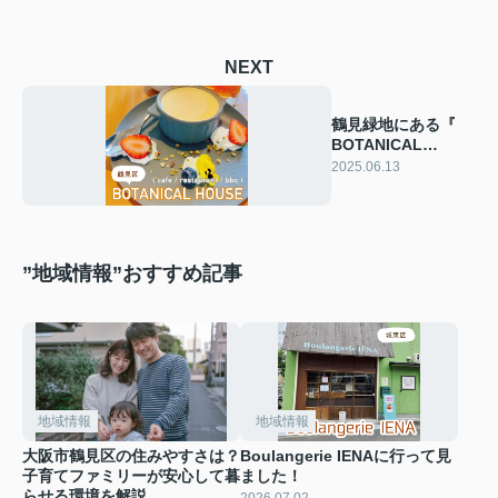
NEXT
鶴見緑地にある『
BOTANICAL
HOUSE(ﾎﾞﾀﾆｶﾙﾊｳｽ)
2025.06.13
』に行ってみまし
た！
”地域情報”おすすめ記事
地域情報
地域情報
大阪市鶴見区の住みやすさは？
Boulangerie IENAに行って見
子育てファミリーが安心して暮
ました！
らせる環境を解説