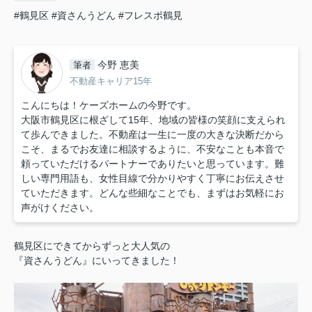
#鶴見区
#資さんうどん
#フレスポ鶴見
今野 恵美
筆者
不動産キャリア15年
こんにちは！ケーズホームの今野です。
大阪市鶴見区に根ざして15年、地域の皆様の笑顔に支えられ
て歩んできました。不動産は一生に一度の大きな決断だから
こそ、まるでお友達に相談するように、不安なことも本音で
頼っていただけるパートナーでありたいと思っています。難
しい専門用語も、女性目線で分かりやすく丁寧にお伝えさせ
ていただきます。どんな些細なことでも、まずはお気軽にお
声がけください。
鶴見区にできてからずっと大人気の
『資さんうどん』にいってきました！