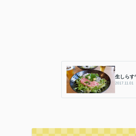
生しらす^
2017.11.01