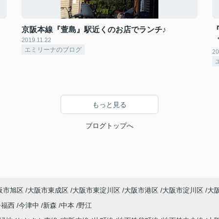
京阪本線『萱島』駅近くのお店でランチ♪
『
2019.11.22
゜
エミリーナのブログ
20
もっと見る
ブログトップへ
阪市旭区
大阪市東成区
大阪市東淀川区
大阪市港区
大阪市淀川区
大
今福西
今津中
新森
中本
野江