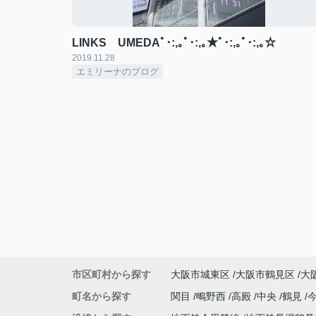
LINKS UMEDAﾟ･:,｡ﾟ･:,｡★ﾟ･:,｡ﾟ･:,｡☆
2019.11.28
エミリーナのブログ
市区町村から探す
大阪市城東区
大阪市鶴見区
大
町名から探す
関目
鴫野西
高殿
中央
鶴見