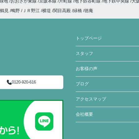
見緑地
おおさか東線
京阪本線
片町線
地下鉄谷町線
地下鉄中央線
大
鶴見
鴫野
ＪＲ野江
横堤
関目高殿
緑橋
徳庵
トップページ
スタッフ
お客様の声
0120-920-616
ブログ
アクセスマップ
会社概要