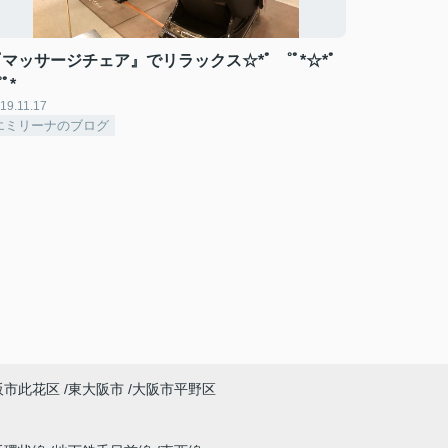
マッサージチェア』でリラックス☆*ﾟ ゜ﾟ*☆*ﾟ
ﾟ*
19.11.17
エミリーナのブログ
阪市此花区
東大阪市
大阪市平野区