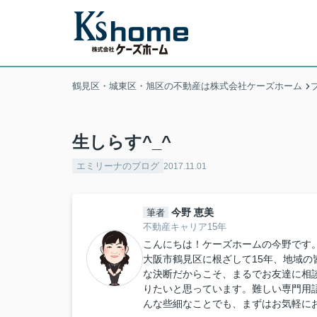
鶴見区・城東区・旭区の不動産は株式会社ケーズホーム
生しらす^_^
エミリーナのブログ
2017.11.01
今野 恵美
筆者
不動産キャリア15年
こんにちは！ケーズホームの今野です
大阪市鶴見区に根ざして15年、地域
な決断だからこそ、まるでお友達に相
りたいと思っています。難しい専門用
んな些細なことでも、まずはお気軽に