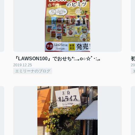
『LAWSON100』でおせち*:..｡o○☆ﾟ･:,｡
2019.12.25
20
エミリーナのブログ