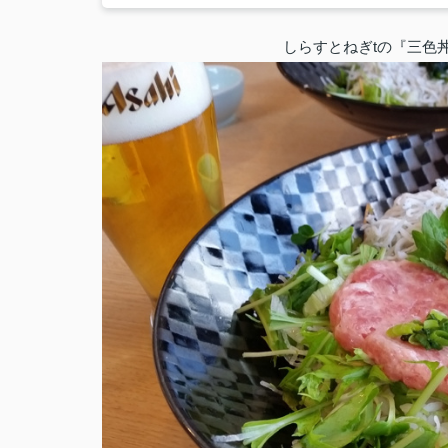
しらすとねぎtの『三色丼