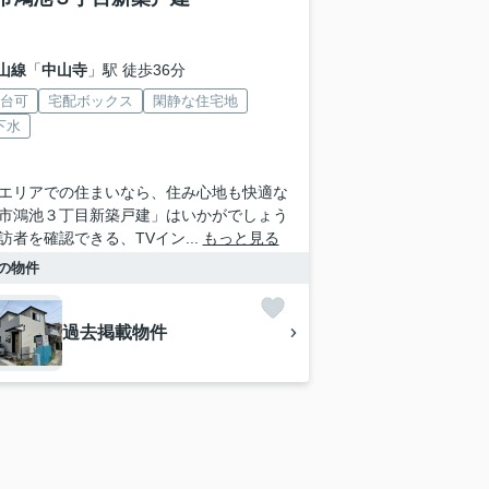
山線
「
中山寺
」駅 徒歩36分
2台可
宅配ボックス
閑静な住宅地
下水
エリアでの住まいなら、住み心地も快適な
市鴻池３丁目新築戸建」はいかがでしょう
訪者を確認できる、TVイン...
もっと見る
の物件
過去掲載物件