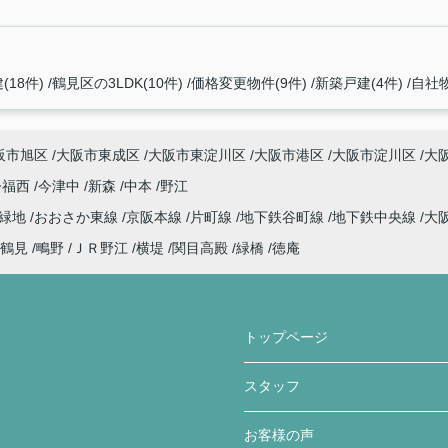
(18件)
鶴見区の3LDK(10件)
価格変更物件(9件)
新築戸建(4件)
自社物
阪市旭区
大阪市東成区
大阪市東淀川区
大阪市港区
大阪市淀川区
大
今福西
今津中
新森
中本
野江
見緑地
おおさか東線
京阪本線
片町線
地下鉄谷町線
地下鉄中央線
大
鶴見
鴫野
ＪＲ野江
横堤
関目高殿
緑橋
徳庵
トップページ
スタッフ
お客様の声