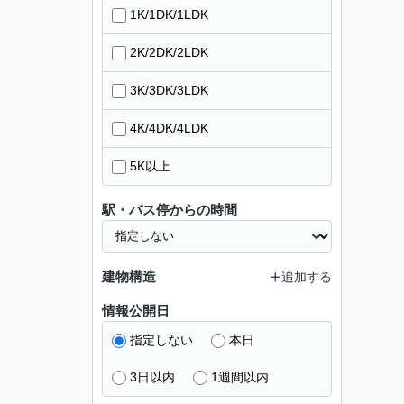
1K/1DK/1LDK
2K/2DK/2LDK
3K/3DK/3LDK
4K/4DK/4LDK
5K以上
駅・バス停からの時間
建物構造
追加する
情報公開日
指定しない
本日
3日以内
1週間以内