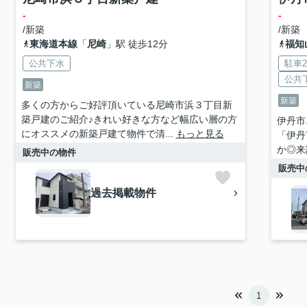
-
-
/新築
/新築
東海道本線
「
尼崎
」駅 徒歩12分
福知
公共下水
駐車
公共
新築
新築
多くの方からご好評頂いている尼崎市浜３丁目新
築戸建のご紹介♪きれい好きな方など幅広い層の方
伊丹市
にオススメの新築戸建て物件で清...
もっと見る
「伊丹
か◎来
販売中の物件
販売中
過去掲載物件
1