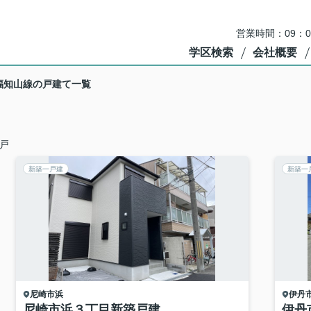
営業時間：09：
学区検索
会社概要
福知山線の戸建て一覧
戸
新築一戸建
新築一
尼崎市
浜
伊丹
尼崎市浜３丁目新築戸建
伊丹