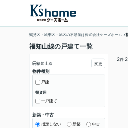
鶴見区・城東区・旭区の不動産は株式会社ケーズホーム
福知山線の戸建て一覧
2
2
件
福知山線
変更
物件種別
戸建
投資用
一戸建て
新築・中古
指定しない
新築
中古