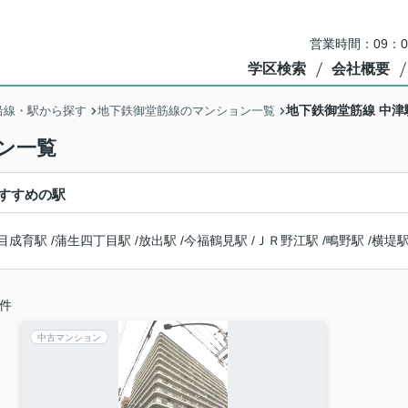
営業時間：09：
学区検索
会社概要
地下鉄御堂筋線 中
沿線・駅から探す
地下鉄御堂筋線のマンション一覧
ン一覧
すすめの駅
目成育駅
/
蒲生四丁目駅
/
放出駅
/
今福鶴見駅
/
ＪＲ野江駅
/
鴫野駅
/
横堤
件
中古マンション