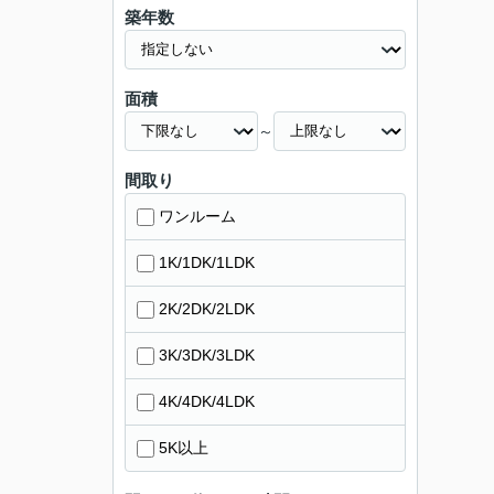
築年数
面積
～
間取り
ワンルーム
1K/1DK/1LDK
2K/2DK/2LDK
3K/3DK/3LDK
4K/4DK/4LDK
5K以上