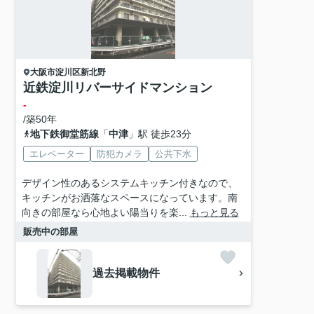
大阪市淀川区
新北野
近鉄淀川リバーサイドマンション
-
/築50年
地下鉄御堂筋線
「
中津
」駅 徒歩23分
エレベーター
防犯カメラ
公共下水
デザイン性のあるシステムキッチン付きなので、
キッチンがお洒落なスペースになっています。南
向きの部屋なら心地よい陽当りを楽...
もっと見る
販売中の部屋
過去掲載物件