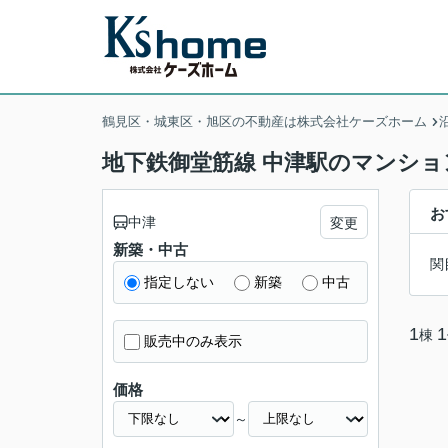
鶴見区・城東区・旭区の不動産は株式会社ケーズホーム
地下鉄御堂筋線 中津駅のマンショ
お
中津
変更
新築・中古
関
指定しない
新築
中古
1
1
棟
販売中のみ表示
価格
～