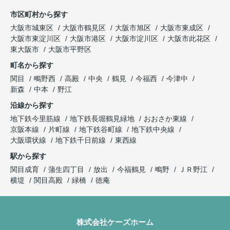
市区町村から探す
大阪市城東区
大阪市鶴見区
大阪市旭区
大阪市東成区
大阪市東淀川区
大阪市港区
大阪市淀川区
大阪市此花区
東大阪市
大阪市平野区
町名から探す
関目
鴫野西
高殿
中央
鶴見
今福西
今津中
新森
中本
野江
沿線から探す
地下鉄今里筋線
地下鉄長堀鶴見緑地
おおさか東線
京阪本線
片町線
地下鉄谷町線
地下鉄中央線
大阪環状線
地下鉄千日前線
東西線
駅から探す
関目成育
蒲生四丁目
放出
今福鶴見
鴫野
ＪＲ野江
横堤
関目高殿
緑橋
徳庵
株式会社ケーズホーム