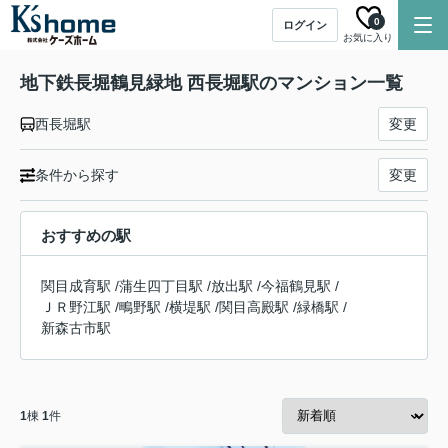
0
ログイン
お気に入り
地下鉄長堀鶴見緑地 西長堀駅のマンション一覧
西長堀駅
変更
条件から探す
変更
おすすめの駅
関目成育駅
/
蒲生四丁目駅
/
放出駅
/
今福鶴見駅
/
ＪＲ野江駅
/
鴫野駅
/
横堤駅
/
関目高殿駅
/
緑橋駅
/
新森古市駅
1
棟
1
件