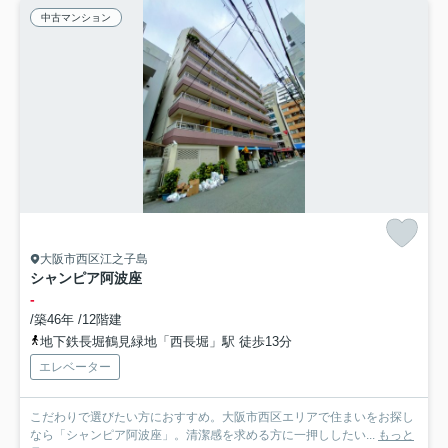
中古マンション
大阪市西区江之子島
シャンピア阿波座
-
/築46年 /12階建
地下鉄長堀鶴見緑地「西長堀」駅 徒歩13分
エレベーター
こだわりで選びたい方におすすめ。大阪市西区エリアで住まいをお探し
なら「シャンピア阿波座」。清潔感を求める方に一押ししたい...
もっと