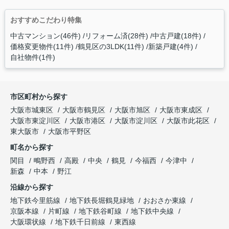
おすすめこだわり特集
中古マンション(46件)
リフォーム済(28件)
中古戸建(18件)
価格変更物件(11件)
鶴見区の3LDK(11件)
新築戸建(4件)
自社物件(1件)
市区町村から探す
大阪市城東区
大阪市鶴見区
大阪市旭区
大阪市東成区
大阪市東淀川区
大阪市港区
大阪市淀川区
大阪市此花区
東大阪市
大阪市平野区
町名から探す
関目
鴫野西
高殿
中央
鶴見
今福西
今津中
新森
中本
野江
沿線から探す
地下鉄今里筋線
地下鉄長堀鶴見緑地
おおさか東線
京阪本線
片町線
地下鉄谷町線
地下鉄中央線
大阪環状線
地下鉄千日前線
東西線