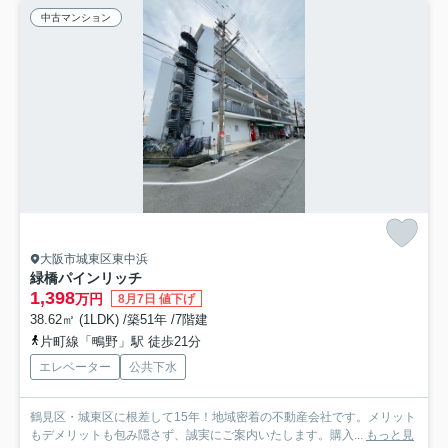
中古マンション
大阪市城東区東中浜
緑橋パインリッチ
1,398
万円
8月7日 値下げ
38.62㎡ (1LDK) /築51年 /7階建
片町線「鴫野」駅 徒歩21分
エレベーター
公共下水
鶴見区・城東区に根差して15年！地域密着の不動産会社です。メリット
もデメリットも包み隠さず、誠実にご案内いたします。購入...
もっと見