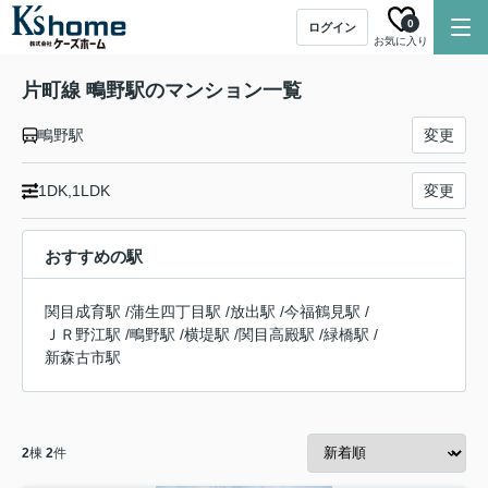
0
ログイン
お気に入り
片町線 鴫野駅のマンション一覧
鴫野駅
変更
1DK,1LDK
変更
おすすめの駅
関目成育駅
/
蒲生四丁目駅
/
放出駅
/
今福鶴見駅
/
ＪＲ野江駅
/
鴫野駅
/
横堤駅
/
関目高殿駅
/
緑橋駅
/
新森古市駅
2
棟
2
件