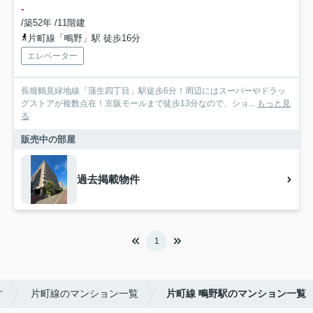
-
/築52年 /11階建
片町線「鴫野」駅 徒歩16分
エレベーター
長堀鶴見緑地線「蒲生四丁目」駅徒歩6分！周辺にはスーパーやドラッ
グストアが複数点在！京阪モールまで徒歩13分なので、ショ...
もっと見
る
販売中の部屋
過去掲載物件
1
す
片町線のマンション一覧
片町線 鴫野駅のマンション一覧