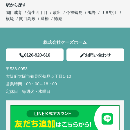
駅から探す
関目成育
蒲生四丁目
放出
今福鶴見
鴫野
ＪＲ野江
横堤
関目高殿
緑橋
徳庵
株式会社ケーズホーム
0120-920-616
お問い合わせ
〒538-0053
大阪府大阪市鶴見区鶴見５丁目1-10
営業時間：
09：00～18：00
定休日：
毎週火・水曜日