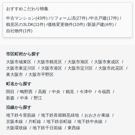
おすすめこだわり特集
中古マンション(43件)
リフォーム済(27件)
中古戸建(17件)
鶴見区の3LDK(11件)
価格変更物件(10件)
新築戸建(4件)
自社物件(1件)
市区町村から探す
大阪市城東区
大阪市鶴見区
大阪市旭区
大阪市東成区
大阪市東淀川区
大阪市港区
大阪市淀川区
大阪市此花区
東大阪市
大阪市平野区
町名から探す
関目
鴫野西
高殿
中央
鶴見
今津中
今福西
新森
中本
野江
沿線から探す
地下鉄今里筋線
地下鉄長堀鶴見緑地
おおさか東線
京阪本線
片町線
地下鉄谷町線
地下鉄中央線
大阪環状線
地下鉄千日前線
東西線