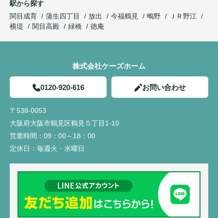
駅から探す
関目成育
蒲生四丁目
放出
今福鶴見
鴫野
ＪＲ野江
横堤
関目高殿
緑橋
徳庵
株式会社ケーズホーム
0120-920-616
お問い合わせ
〒538-0053
大阪府大阪市鶴見区鶴見５丁目1-10
営業時間：
09：00～18：00
定休日：
毎週火・水曜日