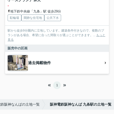
ケーズグランデ 弁天
-
地下鉄中央線「九条」駅 徒歩29分
駐輪場
閑静な住宅地
公共下水
駅から徒歩9分圏内に立地しています。建築条件付きなので、複数のプ
ランがある場合、希望に合った間取りが選ぶことができます。...
もっと
見る
販売中の区画
過去掲載物件
1
電鉄阪神なんばの土地一覧
阪神電鉄阪神なんば 九条駅の土地一覧