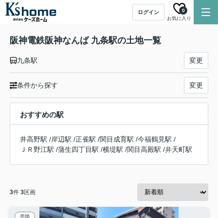
0
ログイン
お気に入り
阪神電鉄阪神なんば 九条駅の土地一覧
九条駅
変更
条件から探す
変更
おすすめの駅
井高野駅
/
岸辺駅
/
正雀駅
/
関目成育駅
/
今福鶴見駅
/
ＪＲ野江駅
/
蒲生四丁目駅
/
横堤駅
/
関目高殿駅
/
弁天町駅
3
件
3
区画
売地