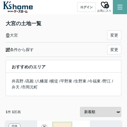
0
ログイン
お気に入り
大宮の土地一覧
大宮
変更
条件から探す
変更
おすすめのエリア
井高野
/
高殿
/
八幡屋
/
横堤
/
平野東
/
生野東
/
今福東
/
野江
/
弁天
/
市岡元町
1
件
1
区画
売地