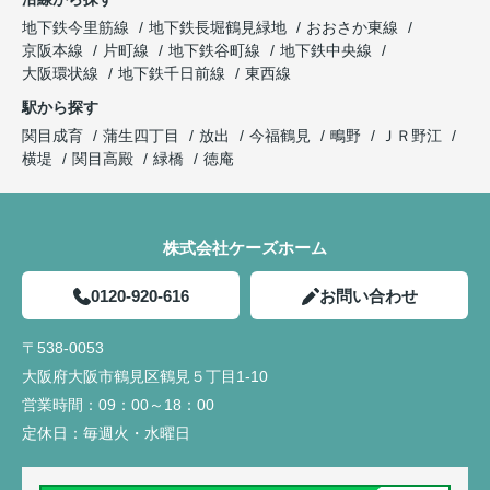
地下鉄今里筋線
地下鉄長堀鶴見緑地
おおさか東線
京阪本線
片町線
地下鉄谷町線
地下鉄中央線
大阪環状線
地下鉄千日前線
東西線
駅から探す
関目成育
蒲生四丁目
放出
今福鶴見
鴫野
ＪＲ野江
横堤
関目高殿
緑橋
徳庵
株式会社ケーズホーム
0120-920-616
お問い合わせ
〒538-0053
大阪府大阪市鶴見区鶴見５丁目1-10
営業時間：
09：00～18：00
定休日：
毎週火・水曜日