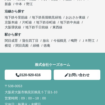
新森
中本
野江
沿線から探す
地下鉄今里筋線
地下鉄長堀鶴見緑地
おおさか東線
京阪本線
片町線
地下鉄谷町線
地下鉄中央線
大阪環状線
地下鉄千日前線
東西線
駅から探す
関目成育
蒲生四丁目
放出
今福鶴見
鴫野
ＪＲ野江
横堤
関目高殿
緑橋
徳庵
株式会社ケーズホーム
0120-920-616
お問い合わせ
〒538-0053
大阪府大阪市鶴見区鶴見５丁目1-10
営業時間：
09：00～18：00
定休日：
毎週火・水曜日