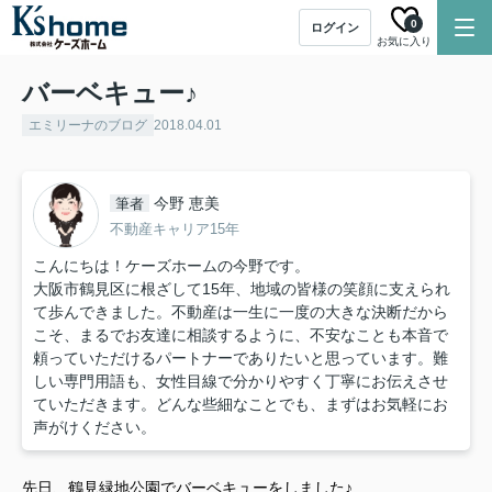
0
ログイン
お気に入り
バーベキュー♪
エミリーナのブログ
2018.04.01
今野 恵美
筆者
不動産キャリア15年
こんにちは！ケーズホームの今野です。
大阪市鶴見区に根ざして15年、地域の皆様の笑顔に支えられ
て歩んできました。不動産は一生に一度の大きな決断だから
こそ、まるでお友達に相談するように、不安なことも本音で
頼っていただけるパートナーでありたいと思っています。難
しい専門用語も、女性目線で分かりやすく丁寧にお伝えさせ
ていただきます。どんな些細なことでも、まずはお気軽にお
声がけください。
先日、鶴見緑地公園でバーベキューをしました♪