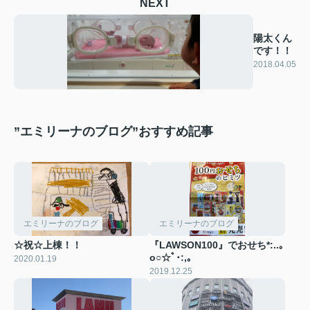
NEXT
陽太くん
です！！
2018.04.05
”エミリーナのブログ”おすすめ記事
エミリーナのブログ
エミリーナのブログ
☆祝☆上棟！！
『LAWSON100』でおせち*:..｡
o○☆ﾟ･:,｡
2020.01.19
2019.12.25