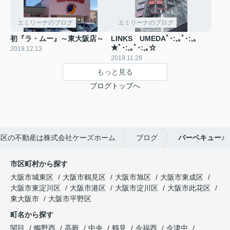
エミリーナのブログ
エミリーナのブログ
初『ラ・ムー』～東大阪店～
LINKS UMEDAﾟ･:,｡ﾟ･:,｡
★ﾟ･:,｡ﾟ･:,｡☆
2019.12.13
2019.11.28
もっと見る
ブログトップへ
旭区の不動産は株式会社ケーズホーム
ブログ
バーベキュー♪
市区町村から探す
大阪市城東区
大阪市鶴見区
大阪市旭区
大阪市東成区
大阪市東淀川区
大阪市港区
大阪市淀川区
大阪市此花区
東大阪市
大阪市平野区
町名から探す
関目
鴫野西
高殿
中央
鶴見
今福西
今津中