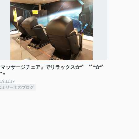
マッサージチェア』でリラックス☆*ﾟ ゜ﾟ*☆*ﾟ
ﾟ*
19.11.17
エミリーナのブログ