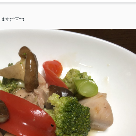
(*^▽^*)