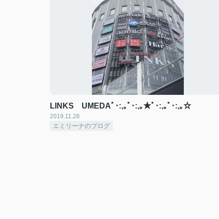
LINKS UMEDAﾟ･:,｡ﾟ･:,｡★ﾟ･:,｡ﾟ･:,｡☆
2019.11.28
エミリーナのブログ