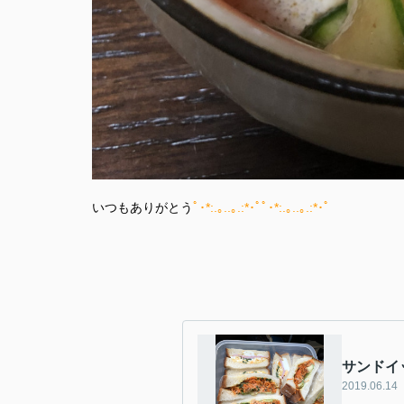
いつもありがとう
ﾟ･*:.｡..｡.:*･ﾟﾟ･*:.｡..｡.:*･ﾟ
サンドイ
2019.06.14