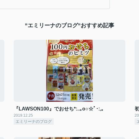
”エミリーナのブログ”おすすめ記事
『LAWSON100』でおせち*:..｡o○☆ﾟ･:,｡
2019.12.25
20
エミリーナのブログ