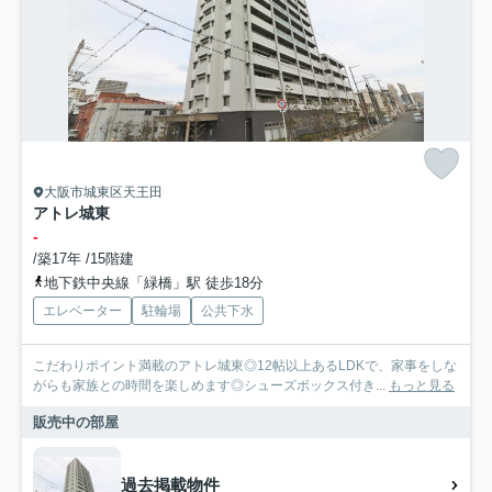
大阪市城東区天王田
アトレ城東
-
/築17年 /15階建
地下鉄中央線「緑橋」駅 徒歩18分
エレベーター
駐輪場
公共下水
こだわりポイント満載のアトレ城東◎12帖以上あるLDKで、家事をしな
がらも家族との時間を楽しめます◎シューズボックス付き...
もっと見る
販売中の部屋
過去掲載物件