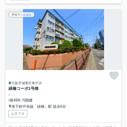
中古マンション
大阪市城東区東中浜
緑橋コーポ1号棟
-
/築49年 /5階建
地下鉄中央線「緑橋」駅 徒歩6分
公共下水