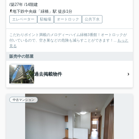
/築27年 /14階建
地下鉄中央線「緑橋」駅 徒歩1分
エレベーター
駐輪場
オートロック
公共下水
こだわりポイント満載のメロディーハイム緑橋3番館！オートロックが
付いているので、空き巣などの危険も減らすことができます！...
もっと
見る
販売中の部屋
過去掲載物件
中古マンション