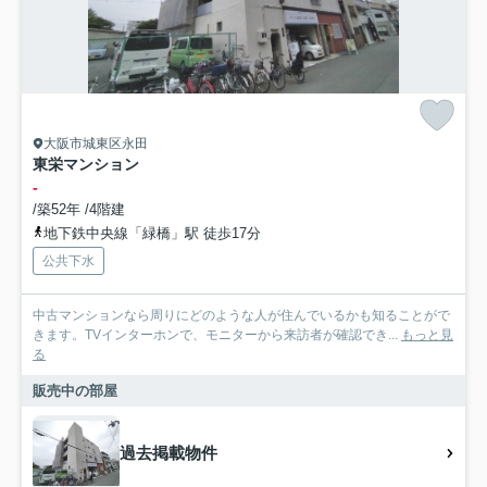
大阪市城東区永田
東栄マンション
-
/築52年 /4階建
地下鉄中央線「緑橋」駅 徒歩17分
公共下水
中古マンションなら周りにどのような人が住んでいるかも知ることがで
きます。TVインターホンで、モニターから来訪者が確認でき...
もっと見
る
販売中の部屋
過去掲載物件