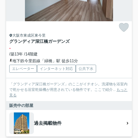
大阪市東成区東今里
グランディア深江橋ガーデンズ
-
/築13年 /14階建
地下鉄今里筋線「緑橋」駅 徒歩11分
エレベーター
インターネット対応
公共下水
「グランディア深江橋ガーデンズ」のここがイチオシ。洗濯物を浴室内
で乾かせる浴室乾燥機が用意されている物件です。ここで紹介...
もっと
見る
販売中の部屋
過去掲載物件