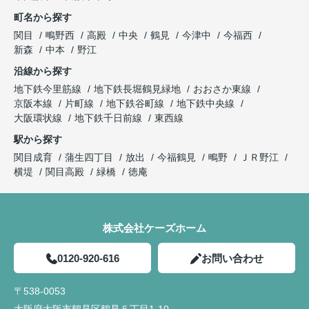
町名から探す
関目
鴫野西
高殿
中央
鶴見
今津中
今福西
新森
中本
野江
沿線から探す
地下鉄今里筋線
地下鉄長堀鶴見緑地
おおさか東線
京阪本線
片町線
地下鉄谷町線
地下鉄中央線
大阪環状線
地下鉄千日前線
東西線
駅から探す
関目成育
蒲生四丁目
放出
今福鶴見
鴫野
ＪＲ野江
横堤
関目高殿
緑橋
徳庵
株式会社ケーズホーム
0120-920-616
お問い合わせ
〒538-0053