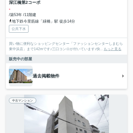
深江橋第2コーポ
-
/築53年 /11階建
地下鉄今里筋線「緑橋」駅 徒歩14分
公共下水
買い物に便利なショッピングセンター「ファッションセンターしまむら
東中浜店」まで142mです♪三口コンロが付いています♪快...
もっと見る
販売中の部屋
過去掲載物件
中古マンション