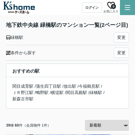
0
ログイン
お気に入り
地下鉄中央線 緑橋駅のマンション一覧(2ページ目)
緑橋駅
変更
条件から探す
変更
おすすめの駅
関目成育駅
/
蒲生四丁目駅
/
放出駅
/
今福鶴見駅
/
ＪＲ野江駅
/
鴫野駅
/
横堤駅
/
関目高殿駅
/
緑橋駅
/
新森古市駅
39
棟
60
件（会員物件 1件）