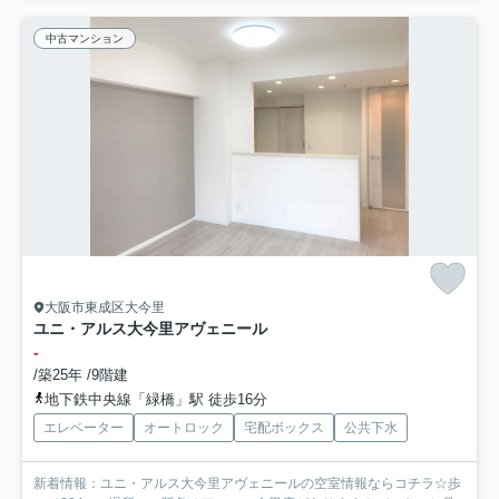
中古マンション
大阪市東成区大今里
ユニ・アルス大今里アヴェニール
-
/築25年 /9階建
地下鉄中央線「緑橋」駅 徒歩16分
エレベーター
オートロック
宅配ボックス
公共下水
新着情報：ユニ・アルス大今里アヴェニールの空室情報ならコチラ☆歩