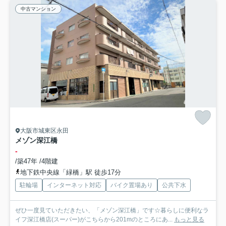
中古マンション
大阪市城東区永田
メゾン深江橋
-
/築47年 /4階建
地下鉄中央線「緑橋」駅 徒歩17分
駐輪場
インターネット対応
バイク置場あり
公共下水
ぜひ一度見ていただきたい、「メゾン深江橋」です☆暮らしに便利なラ
イフ深江橋店(スーパー)がこちらから201mのところにあ...
もっと見る