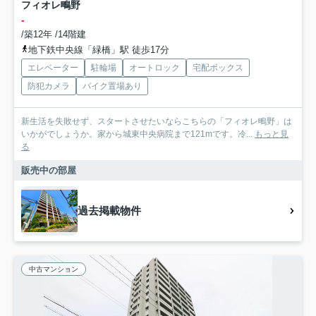
フィオレ鴫野
-
/築12年 /14階建
地下鉄中央線「緑橋」駅 徒歩17分
エレベーター
駐輪場
オートロック
宅配ボックス
防犯カメラ
バイク置場あり
新生活を失敗せず、スタートさせたいならこちらの「フィオレ鴫野」は
いかがでしょうか。家から城東中央病院まで121mです。冷...
もっと見
る
販売中の部屋
過去掲載物件
中古マンション