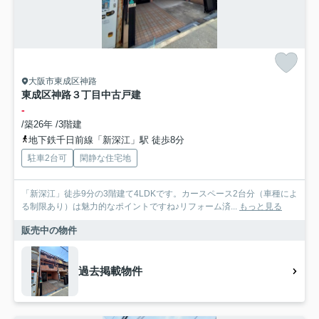
大阪市東成区神路
東成区神路３丁目中古戸建
-
/築26年 /3階建
地下鉄千日前線「新深江」駅 徒歩8分
駐車2台可
閑静な住宅地
「新深江」徒歩9分の3階建て4LDKです。カースペース2台分（車種によ
る制限あり）は魅力的なポイントですね♪リフォーム済...
もっと見る
販売中の物件
過去掲載物件