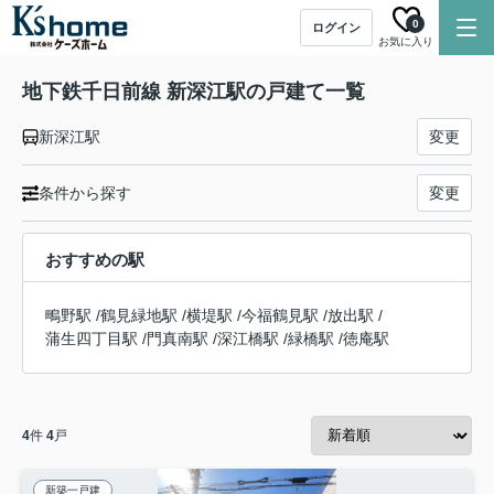
0
ログイン
お気に入り
地下鉄千日前線 新深江駅の戸建て一覧
新深江駅
変更
条件から探す
変更
おすすめの駅
鴫野駅
/
鶴見緑地駅
/
横堤駅
/
今福鶴見駅
/
放出駅
/
蒲生四丁目駅
/
門真南駅
/
深江橋駅
/
緑橋駅
/
徳庵駅
4
件
4
戸
新築一戸建