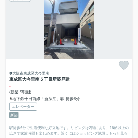
大阪市東成区大今里南
東成区大今里南５丁目新築戸建
-
/新築 /3階建
地下鉄千日前線「新深江」駅 徒歩6分
エレベーター
新築
駅徒歩6分で生活便利な好立地です。リビングは2階にあり、16帖以上の
広さで家族時間も楽しめます。近くにはショッピング施設...
もっと見る