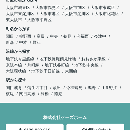
市区町村から探す
大阪市城東区
大阪市鶴見区
大阪市旭区
大阪市東成区
大阪市東淀川区
大阪市港区
大阪市淀川区
大阪市此花区
東大阪市
大阪市平野区
町名から探す
関目
鴫野西
高殿
中央
鶴見
今福西
今津中
新森
中本
野江
沿線から探す
地下鉄今里筋線
地下鉄長堀鶴見緑地
おおさか東線
京阪本線
片町線
地下鉄谷町線
地下鉄中央線
大阪環状線
地下鉄千日前線
東西線
駅から探す
関目成育
蒲生四丁目
放出
今福鶴見
鴫野
ＪＲ野江
横堤
関目高殿
緑橋
徳庵
株式会社ケーズホーム