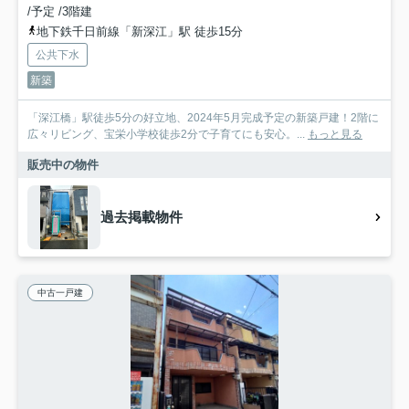
/予定 /3階建
地下鉄千日前線「新深江」駅 徒歩15分
公共下水
新築
「深江橋」駅徒歩5分の好立地、2024年5月完成予定の新築戸建！2階に
広々リビング、宝栄小学校徒歩2分で子育てにも安心。...
もっと見る
販売中の物件
過去掲載物件
中古一戸建