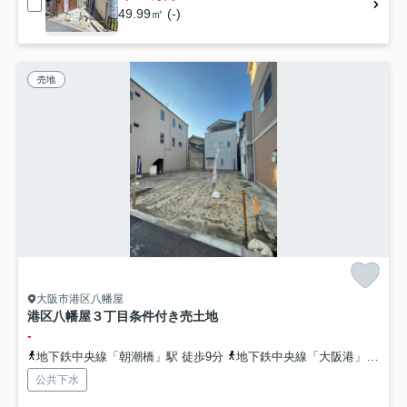
49.99㎡ (-)
売地
大阪市港区八幡屋
港区八幡屋３丁目条件付き売土地
-
地下鉄中央線「朝潮橋」駅 徒歩9分
地下鉄中央線「大阪港」駅 徒歩18分
公共下水