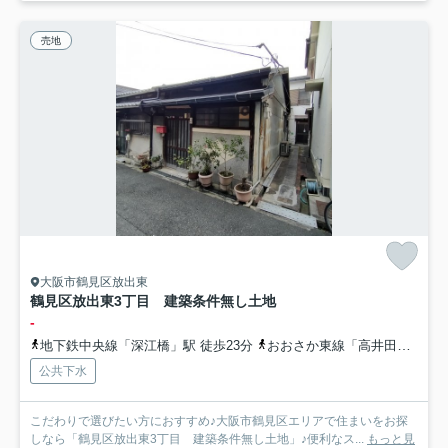
売地
大阪市鶴見区放出東
鶴見区放出東3丁目 建築条件無し土地
-
地下鉄中央線「深江橋」駅 徒歩23分
おおさか東線「高井田中央」駅 徒歩21分
公共下水
こだわりで選びたい方におすすめ♪大阪市鶴見区エリアで住まいをお探
しなら「鶴見区放出東3丁目 建築条件無し土地」♪便利なス...
もっと見