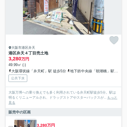
大阪市港区弁天
港区弁天４丁目売土地
3,280
万円
49.99㎡ (-)
大阪環状線「弁天町」駅 徒歩5分
地下鉄中央線「朝潮橋」駅 徒歩24分
公共下水
大阪万博への乗り換えでも多く利用されている弁天町駅徒歩5分。駅は
明るくリニューアルされ、ドラッグストアやスターバックスが...
もっと
見る
販売中の区画
3,280万円