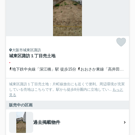
大阪市城東区諏訪
城東区諏訪１丁目売土地
-
地下鉄中央線「深江橋」駅 徒歩15分
おおさか東線「高井田中央」駅 徒歩19分
城東区諏訪１丁目売土地：片町線放出にも近くて便利。周辺環境が充実
している売地はこちらです。駅から徒歩8分圏内に立地してい...
もっと
見る
販売中の区画
過去掲載物件