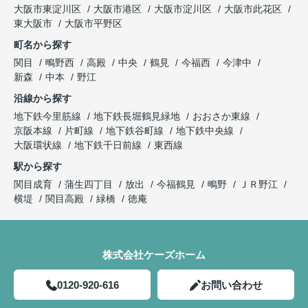
大阪市東淀川区
大阪市港区
大阪市淀川区
大阪市此花区
東大阪市
大阪市平野区
町名から探す
関目
鴫野西
高殿
中央
鶴見
今福西
今津中
新森
中本
野江
沿線から探す
地下鉄今里筋線
地下鉄長堀鶴見緑地
おおさか東線
京阪本線
片町線
地下鉄谷町線
地下鉄中央線
大阪環状線
地下鉄千日前線
東西線
駅から探す
関目成育
蒲生四丁目
放出
今福鶴見
鴫野
ＪＲ野江
横堤
関目高殿
緑橋
徳庵
株式会社ケーズホーム
0120-920-616
お問い合わせ