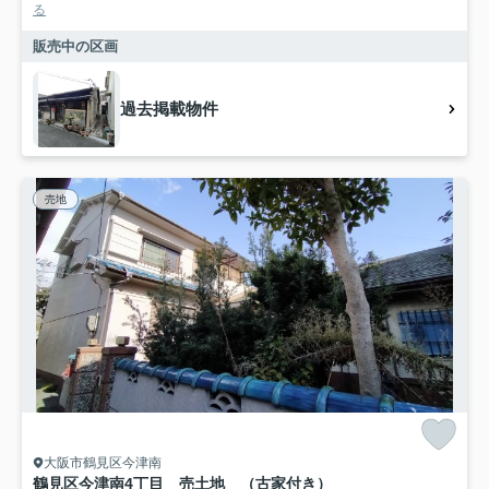
る
販売中の区画
過去掲載物件
売地
大阪市鶴見区今津南
鶴見区今津南4丁目 売土地 （古家付き）