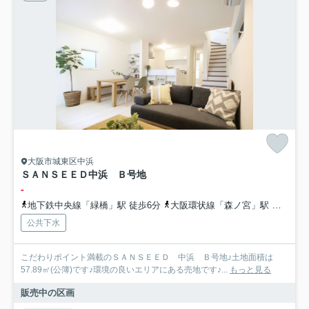
大阪市城東区中浜
ＳＡＮＳＥＥＤ中浜 Ｂ号地
-
地下鉄中央線「緑橋」駅 徒歩6分
大阪環状線「森ノ宮」駅 徒歩13分
公共下水
こだわりポイント満載のＳＡＮＳＥＥＤ 中浜 Ｂ号地♪土地面積は
57.89㎡(公簿)です♪環境の良いエリアにある売地です♪...
もっと見る
販売中の区画