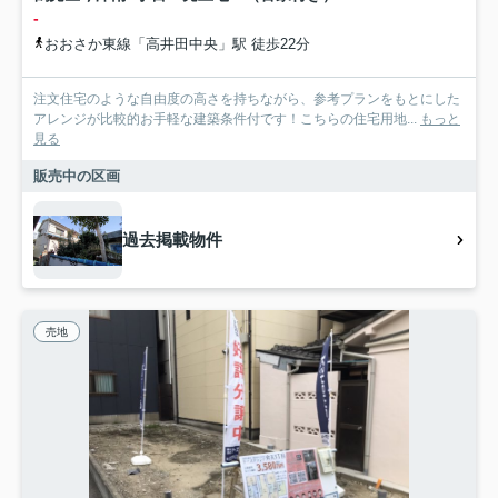
-
おおさか東線「高井田中央」駅 徒歩22分
注文住宅のような自由度の高さを持ちながら、参考プランをもとにした
アレンジが比較的お手軽な建築条件付です！こちらの住宅用地...
もっと
見る
販売中の区画
過去掲載物件
売地