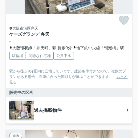
大阪市港区弁天
ケーズグランデ 弁天
-
大阪環状線「弁天町」駅 徒歩9分
地下鉄中央線「朝潮橋」駅 徒歩12分
駐輪場
閑静な住宅地
公共下水
駅から徒歩9分圏内に立地しています。建築条件付きなので、複数のプ
ランがある場合、希望に合った間取りが選ぶことができます。...
もっと
見る
販売中の区画
過去掲載物件
売地