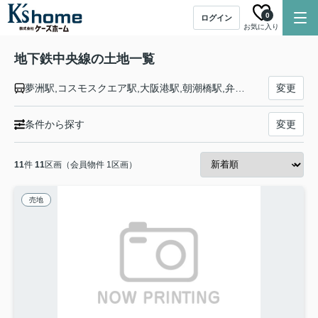
0
ログイン
お気に入り
地下鉄中央線の土地一覧
夢洲駅,コスモスクエア駅,大阪港駅,朝潮橋駅,弁天町駅,九条駅,阿波座駅,本町駅,堺筋本町駅,谷町四丁目駅,森ノ宮駅,緑橋駅,深江橋駅,高井田中央駅,長田駅
変更
条件から探す
変更
11
件
11
区画（会員物件 1区画）
売地