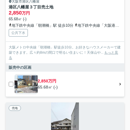
大阪市港区八幡屋
港区八幡屋３丁目売土地
2,850
万円
65.68㎡ (-)
地下鉄中央線「朝潮橋」駅 徒歩10分
地下鉄中央線「大阪港」駅 徒歩16分
公共下水
大阪メトロ中央線「朝潮橋」駅徒歩10分。お好きなハウスメーカーで建
築できます。広々約8mの間口で明るい住まいに！天保山や...
もっと見
る
販売中の区画
2,850万円
65.68㎡ (-)
売地