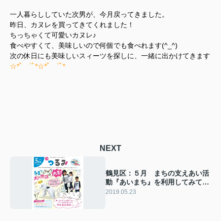
一人暮らししていた次男が、今月戻ってきました。
昨日、カヌレを買ってきてくれました！
ちっちゃくて可愛いカヌレ♪
食べやすくて、美味しいので何個でも食べれます(^_^)
次の休日にも美味しいスィーツを探しに、一緒に出かけてきます
☆*ﾟ ゜ﾟ*☆*ﾟ ゜ﾟ*
NEXT
鶴見区：５月 まちの支えあい活
動『あいまち』を利用してみては
いかがですか？
2019.05.23