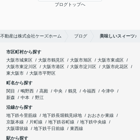
ブログトップへ
の不動産は株式会社ケーズホーム
ブログ
美味しいスィーツ♪
市区町村から探す
大阪市城東区
大阪市鶴見区
大阪市旭区
大阪市東成区
大阪市東淀川区
大阪市港区
大阪市淀川区
大阪市此花区
東大阪市
大阪市平野区
町名から探す
関目
鴫野西
高殿
中央
鶴見
今福西
今津中
新森
中本
野江
沿線から探す
地下鉄今里筋線
地下鉄長堀鶴見緑地
おおさか東線
京阪本線
片町線
地下鉄谷町線
地下鉄中央線
大阪環状線
地下鉄千日前線
東西線
駅から探す