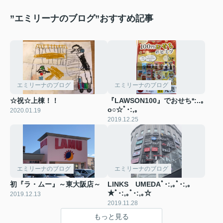
”エミリーナのブログ”おすすめ記事
エミリーナのブログ
エミリーナのブログ
☆祝☆上棟！！
『LAWSON100』でおせち*:..｡
o○☆ﾟ･:,｡
2020.01.19
2019.12.25
エミリーナのブログ
エミリーナのブログ
初『ラ・ムー』～東大阪店～
LINKS UMEDAﾟ･:,｡ﾟ･:,｡
★ﾟ･:,｡ﾟ･:,｡☆
2019.12.13
2019.11.28
もっと見る