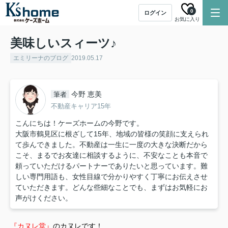
0
ログイン
お気に入り
美味しいスィーツ♪
エミリーナのブログ
2019.05.17
今野 恵美
筆者
不動産キャリア15年
こんにちは！ケーズホームの今野です。
大阪市鶴見区に根ざして15年、地域の皆様の笑顔に支えられ
て歩んできました。不動産は一生に一度の大きな決断だから
こそ、まるでお友達に相談するように、不安なことも本音で
頼っていただけるパートナーでありたいと思っています。難
しい専門用語も、女性目線で分かりやすく丁寧にお伝えさせ
ていただきます。どんな些細なことでも、まずはお気軽にお
声がけください。
『カヌレ堂』
のカヌレです！