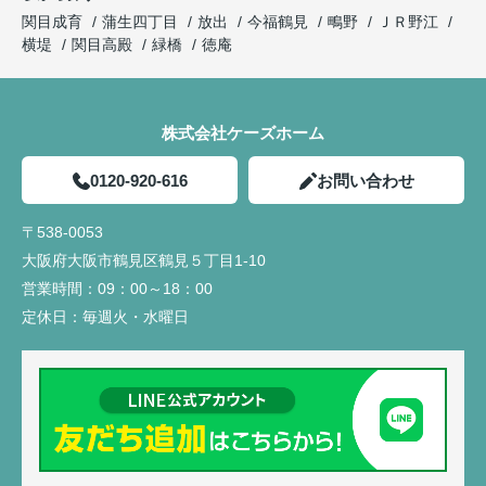
関目成育
蒲生四丁目
放出
今福鶴見
鴫野
ＪＲ野江
横堤
関目高殿
緑橋
徳庵
株式会社ケーズホーム
0120-920-616
お問い合わせ
〒538-0053
大阪府大阪市鶴見区鶴見５丁目1-10
営業時間：
09：00～18：00
定休日：
毎週火・水曜日