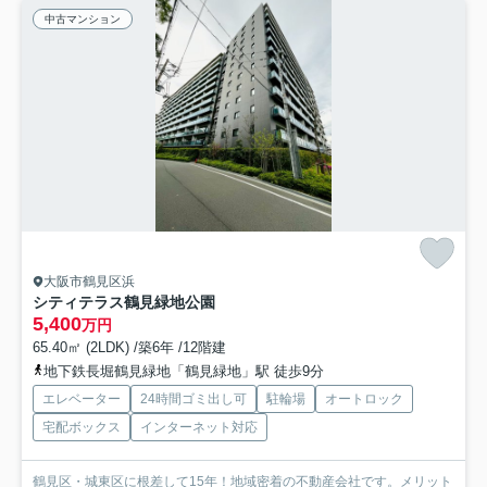
中古マンション
大阪市鶴見区浜
シティテラス鶴見緑地公園
5,400
万円
65.40㎡ (2LDK) /築6年 /12階建
地下鉄長堀鶴見緑地「鶴見緑地」駅 徒歩9分
エレベーター
24時間ゴミ出し可
駐輪場
オートロック
宅配ボックス
インターネット対応
鶴見区・城東区に根差して15年！地域密着の不動産会社です。メリット