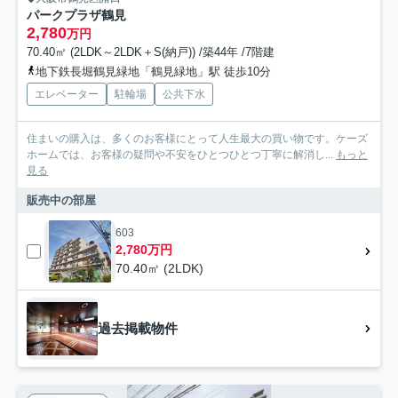
パークプラザ鶴見
2,780
万円
70.40㎡ (2LDK～2LDK＋S(納戸)) /築44年 /7階建
地下鉄長堀鶴見緑地「鶴見緑地」駅 徒歩10分
エレベーター
駐輪場
公共下水
住まいの購入は、多くのお客様にとって人生最大の買い物です。ケーズ
ホームでは、お客様の疑問や不安をひとつひとつ丁寧に解消し...
もっと
見る
販売中の部屋
603
2,780万円
70.40㎡ (2LDK)
過去掲載物件