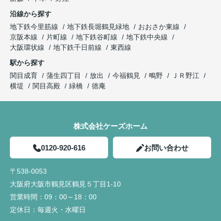
沿線から探す
地下鉄今里筋線
地下鉄長堀鶴見緑地
おおさか東線
京阪本線
片町線
地下鉄谷町線
地下鉄中央線
大阪環状線
地下鉄千日前線
東西線
駅から探す
関目成育
蒲生四丁目
放出
今福鶴見
鴫野
ＪＲ野江
横堤
関目高殿
緑橋
徳庵
株式会社ケーズホーム
0120-920-616
お問い合わせ
〒538-0053
大阪府大阪市鶴見区鶴見５丁目1-10
営業時間：
09：00～18：00
定休日：
毎週火・水曜日