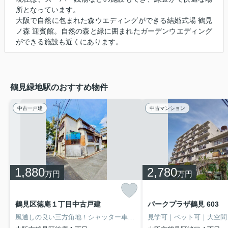
所となっています。
大阪で自然に包まれた森ウエディングができる結婚式場 鶴見
ノ森 迎賓館。自然の森と緑に囲まれたガーデンウエディング
ができる施設も近くにあります。
鶴見緑地駅のおすすめ物件
中古一戸建
中古マンション
1,880
2,780
万円
万円
鶴見区徳庵１丁目中古戸建
パークプラザ鶴見 603
風通しの良い三方角地！シャッター車庫・リフォーム歴あり