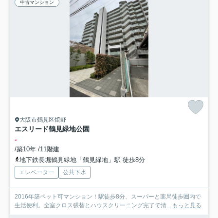
中古マンション
大阪市鶴見区焼野
エスリード鶴見緑地公園
-
/築10年 /11階建
地下鉄長堀鶴見緑地「鶴見緑地」駅 徒歩8分
エレベーター
公共下水
2016年築ペット可マンション！駅徒歩8分、スーパーと薬局徒歩圏内で
生活便利。全室クロス張替とハウスクリーニング完了で清...
もっと見る