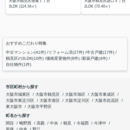
大阪市鶴見区徳庵１丁目
大阪市鶴見区諸口４丁目
3LDK (114.34㎡)
2LDK (70.40㎡)
おすすめこだわり特集
中古マンション(41件)
リフォーム済(27件)
中古戸建(17件)
鶴見区の3LDK(10件)
価格変更物件(8件)
新築戸建(4件)
自社物件(1件)
市区町村から探す
大阪市城東区
大阪市鶴見区
大阪市旭区
大阪市東成区
大阪市東淀川区
大阪市港区
大阪市淀川区
大阪市此花区
東大阪市
大阪市平野区
町名から探す
関目
鴫野西
高殿
中央
鶴見
今福西
今津中
新森
中本
野江