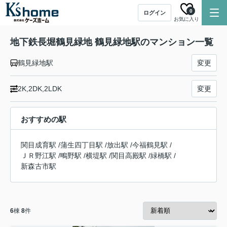
0
ログイン
お気に入り
地下鉄長堀鶴見緑地 鶴見緑地駅のマンション一覧
鶴見緑地駅
変更
2K,2DK,2LDK
変更
おすすめの駅
関目成育駅
/
蒲生四丁目駅
/
放出駅
/
今福鶴見駅
/
ＪＲ野江駅
/
鴫野駅
/
横堤駅
/
関目高殿駅
/
緑橋駅
/
新森古市駅
6
棟
8
件