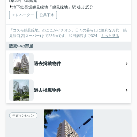
/築38年 /15階建
地下鉄長堀鶴見緑地「鶴見緑地」駅 徒歩15分
エレベーター
公共下水
「コスモ鶴見緑地」のここがイチオシ。日々の暮らしに便利な万代 鶴
見諸口店(スーパー)まで236mです。和田病院まで324...
もっと見る
販売中の部屋
過去掲載物件
過去掲載物件
中古マンション