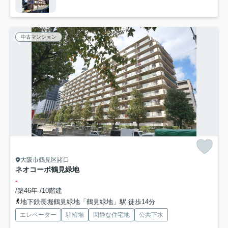
中古マンション
大阪市鶴見区諸口
ネオコーポ鶴見緑地
-
/築46年 /10階建
地下鉄長堀鶴見緑地「鶴見緑地」駅 徒歩14分
エレベーター
駐輪場
閑静な住宅地
公共下水