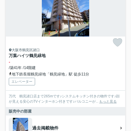
大阪市鶴見区諸口
万葉ハイツ鶴見緑地
-
/築41年 /14階建
地下鉄長堀鶴見緑地「鶴見緑地」駅 徒歩11分
エレベーター
万代 鶴見諸口店まで265mです♪システムキッチン付きの物件です♪顔
が見える安心のTVインターホン付きです♪バルコニーが...
もっと見る
販売中の部屋
過去掲載物件