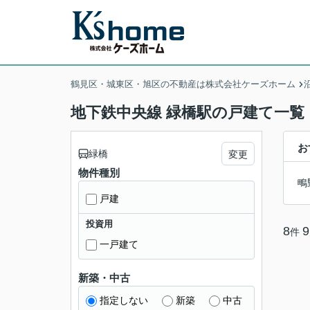
鶴見区・城東区・旭区の不動産は株式会社ケーズホーム
地下鉄中央線 緑橋駅の戸建て一覧
お
緑橋
変更
物件種別
鴫
戸建
投資用
8
9
件
一戸建て
新築・中古
指定しない
新築
中古