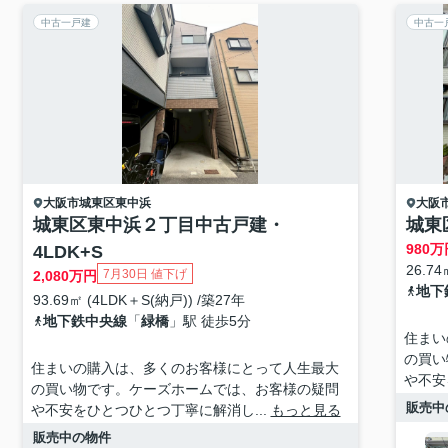
中古一戸建
中古一
大阪市城東区
東中浜
大阪
城東区東中浜２丁目中古戸建・
城東
980
万
4LDK+S
26.74
7月30日 値下げ
2,080
万円
地下
93.69㎡ (4LDK＋S(納戸)) /築27年
地下鉄中央線
「
緑橋
」駅 徒歩5分
住まい
の買い
住まいの購入は、多くのお客様にとって人生最大
や不安
の買い物です。ケーズホームでは、お客様の疑問
販売中
や不安をひとつひとつ丁寧に解消し...
もっと見る
販売中の物件