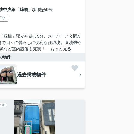
鉄中央線
「
緑橋
」駅 徒歩9分
下水
「緑橋」駅から徒歩9分、スーパーと公園が
分で日々の暮らしに便利な住環境。食洗機や
燥など室内設備も充実！...
もっと見る
の物件
過去掲載物件
戸建