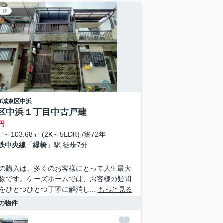
戸建
市城東区
中浜
区中浜１丁目中古戸建
円
㎡～103.68㎡ (2K～5LDK) /築72年
鉄中央線
「
緑橋
」駅 徒歩7分
の購入は、多くのお客様にとって人生最大
物です。ケーズホームでは、お客様の疑問
をひとつひとつ丁寧に解消し...
もっと見る
の物件