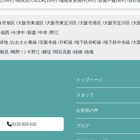
(18件)
鶴見区の3LDK(10件)
価格変更物件(9件)
新築戸建(4件)
自社物
阪市旭区
大阪市東成区
大阪市東淀川区
大阪市港区
大阪市淀川区
大
今福西
今津中
新森
中本
野江
見緑地
おおさか東線
京阪本線
片町線
地下鉄谷町線
地下鉄中央線
大
鶴見
鴫野
ＪＲ野江
横堤
関目高殿
緑橋
徳庵
トップページ
スタッフ
お客様の声
0120-920-616
ブログ