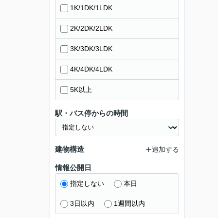
1K/1DK/1LDK
2K/2DK/2LDK
3K/3DK/3LDK
4K/4DK/4LDK
5K以上
駅・バス停からの時間
建物構造
追加する
情報公開日
指定しない
本日
3日以内
1週間以内