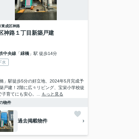
市東成区
神路
区神路１丁目新築戸建
鉄中央線
「
緑橋
」駅 徒歩14分
下水
橋」駅徒歩5分の好立地、2024年5月完成予
築戸建！2階に広々リビング、宝栄小学校徒
で子育てにも安心。...
もっと見る
の物件
過去掲載物件