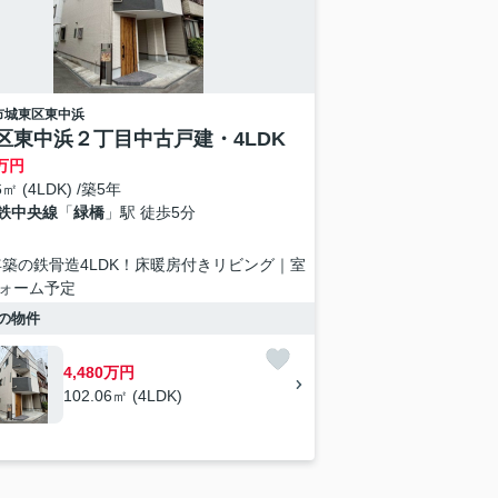
市城東区
東中浜
区東中浜２丁目中古戸建・4LDK
万円
6㎡ (4LDK) /築5年
鉄中央線
「
緑橋
」駅 徒歩5分
1年築の鉄骨造4LDK！床暖房付きリビング｜室
ォーム予定
の物件
4,480万円
102.06㎡ (4LDK)