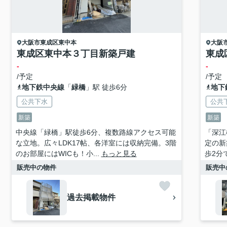
大阪市東成区
東中本
大阪
東成区東中本３丁目新築戸建
東成
-
-
/予定
/予定
地下鉄中央線
「
緑橋
」駅 徒歩6分
地下
公共下水
公共
新築
新築
中央線「緑橋」駅徒歩6分、複数路線アクセス可能
「深江
な立地。広々LDK17帖、各洋室には収納完備。3階
定の新
のお部屋にはWICも！小...
もっと見る
歩2分
販売中の物件
販売中
過去掲載物件