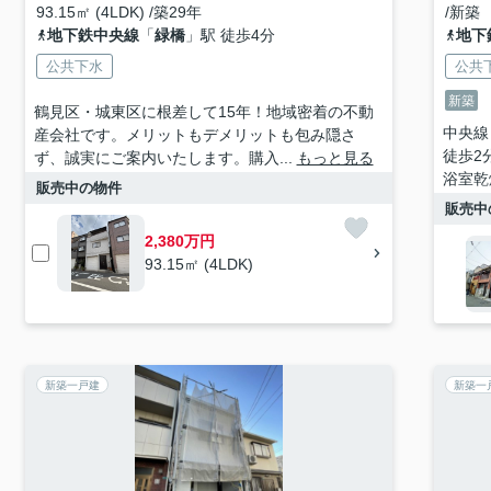
93.15㎡ (4LDK) /築29年
/新築
地下鉄中央線
「
緑橋
」駅 徒歩4分
地下
公共下水
公共
新築
鶴見区・城東区に根差して15年！地域密着の不動
中央線
産会社です。メリットもデメリットも包み隠さ
徒歩2
ず、誠実にご案内いたします。購入...
もっと見る
浴室乾
販売中の物件
販売中
2,380万円
93.15㎡ (4LDK)
新築一戸建
新築一