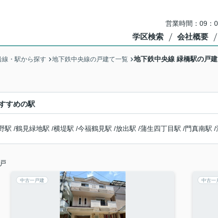
営業時間：09：
学区検索
会社概要
地下鉄中央線 緑橋駅の戸
沿線・駅から探す
地下鉄中央線の戸建て一覧
すすめの駅
野駅
/
鶴見緑地駅
/
横堤駅
/
今福鶴見駅
/
放出駅
/
蒲生四丁目駅
/
門真南駅
/
戸
中古一戸建
中古一