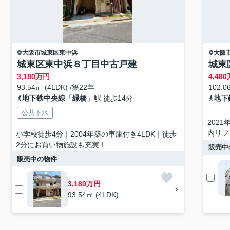
大阪市城東区
東中浜
大阪
城東区東中浜８丁目中古戸建
城東
3,180
万円
4,480
93.54㎡ (4LDK) /築22年
102.0
地下鉄中央線
「
緑橋
」駅 徒歩14分
地下
公共下水
202
内リフ
小学校徒歩4分｜2004年築の車庫付き4LDK｜徒歩
2分にお買い物施設も充実！
販売中
販売中の物件
3,180万円
93.54㎡ (4LDK)