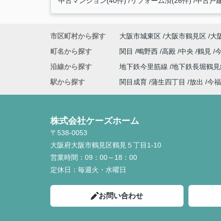
中古マンション(40件)
リフォーム済(26件)
中古戸建
市区町村から探す
大阪市城東区
大阪市鶴見区
大
町名から探す
関目
鴫野西
高殿
中央
鶴見
沿線から探す
地下鉄今里筋線
地下鉄長堀鶴
駅から探す
関目成育
蒲生四丁目
放出
今福
株式会社ケーズホーム
〒538-0053
大阪府大阪市鶴見区鶴見５丁目1-10
営業時間：
09：00～18：00
定休日：
毎週火・水曜日
お問い合わせ