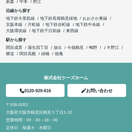
新森
中本
野江
沿線から探す
地下鉄今里筋線
地下鉄長堀鶴見緑地
おおさか東線
京阪本線
片町線
地下鉄谷町線
地下鉄中央線
大阪環状線
地下鉄千日前線
東西線
駅から探す
関目成育
蒲生四丁目
放出
今福鶴見
鴫野
ＪＲ野江
横堤
関目高殿
緑橋
徳庵
株式会社ケーズホーム
0120-920-616
お問い合わせ
〒538-0053
大阪府大阪市鶴見区鶴見５丁目1-10
営業時間：
09：00～18：00
定休日：
毎週火・水曜日