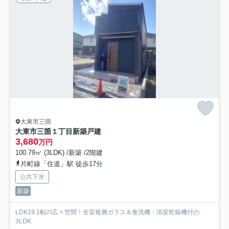
大東市三箇
大東市三箇１丁目新築戸建
3,680
万円
100.79㎡ (3LDK) /新築 /2階建
片町線「住道」駅 徒歩17分
公共下水
新築
LDK19.1帖の広々空間！全室複層ガラス＆食洗機・浴室乾燥機付の
3LDK