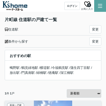
0
ログイン
お気に入り
片町線 住道駅の戸建て一覧
住道駅
変更
条件から探す
変更
おすすめの駅
鴫野駅
/
鶴見緑地駅
/
横堤駅
/
今福鶴見駅
/
蒲生四丁目駅
/
放出駅
/
門真南駅
/
緑橋駅
/
徳庵駅
/
深江橋駅
1
件
1
戸
新築一戸建