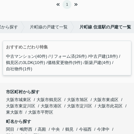
1
駅から探す
片町線の戸建て一覧
片町線 住道駅の戸建て一覧
おすすめこだわり特集
中古マンション(40件)
リフォーム済(26件)
中古戸建(18件)
鶴見区の3LDK(10件)
価格変更物件(9件)
新築戸建(4件)
自社物件(1件)
市区町村から探す
大阪市城東区
大阪市鶴見区
大阪市旭区
大阪市東成区
大阪市東淀川区
大阪市港区
大阪市淀川区
大阪市此花区
東大阪市
大阪市平野区
町名から探す
関目
鴫野西
高殿
中央
鶴見
今福西
今津中