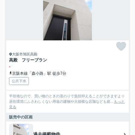
大阪市旭区高殿
高殿 フリープラン
-
京阪本線「森小路」駅 徒歩7分
公共下水
平坦地なので、買い物のときの道のりで負担抑えることができますよ☆
居住環境にふさわしくない用途の建物や大規模な店舗なども規...
もっと
見る
販売中の区画
過去掲載物件