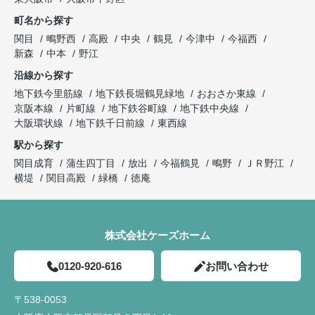
町名から探す
関目
鴫野西
高殿
中央
鶴見
今津中
今福西
新森
中本
野江
沿線から探す
地下鉄今里筋線
地下鉄長堀鶴見緑地
おおさか東線
京阪本線
片町線
地下鉄谷町線
地下鉄中央線
大阪環状線
地下鉄千日前線
東西線
駅から探す
関目成育
蒲生四丁目
放出
今福鶴見
鴫野
ＪＲ野江
横堤
関目高殿
緑橋
徳庵
株式会社ケーズホーム
0120-920-616
お問い合わせ
〒538-0053