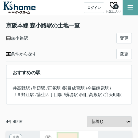
0
ログイン
お気に入り
京阪本線 森小路駅の土地一覧
森小路駅
変更
条件から探す
変更
おすすめの駅
井高野駅
/
岸辺駅
/
正雀駅
/
関目成育駅
/
今福鶴見駅
/
ＪＲ野江駅
/
蒲生四丁目駅
/
横堤駅
/
関目高殿駅
/
弁天町駅
4
件
4
区画
売地