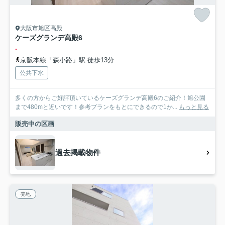
大阪市旭区高殿
ケーズグランデ高殿6
-
京阪本線「森小路」駅 徒歩13分
公共下水
多くの方からご好評頂いているケーズグランデ高殿6のご紹介！旭公園
まで480mと近いです！参考プランをもとにできるので1か...
もっと見る
販売中の区画
過去掲載物件
売地