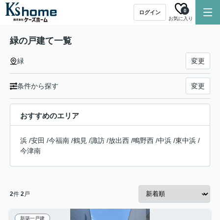
0
ログイン
お気に入り
緑の戸建て一覧
緑
変更
条件から探す
変更
おすすめのエリア
浜
/
安田
/
今福南
/
鶴見
/
諏訪
/
放出西
/
鴫野西
/
中浜
/
東中浜
/
今津南
2
件
2
戸
新築一戸建