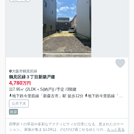
大阪市鶴見区緑
鶴見区緑３丁目新築戸建
4,780
万円
117.95㎡ (2LDK＋S(納戸)) /予定 /3階建
地下鉄今里筋線「新森古市」駅 徒歩12分
地下鉄今里筋線「清水」駅 徒歩15分
公共下水
新築
四季折々の草花や多彩なアクティビティが日常になる、恵まれたロケー
ション。 家族が集まるLDKは、のびのび過ごせるゆとりの...
もっと見る