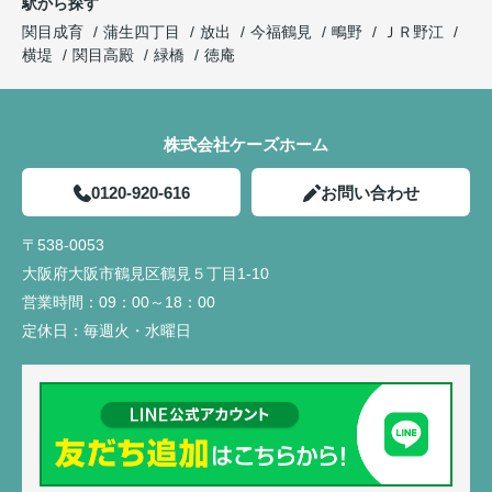
駅から探す
関目成育
蒲生四丁目
放出
今福鶴見
鴫野
ＪＲ野江
横堤
関目高殿
緑橋
徳庵
株式会社ケーズホーム
0120-920-616
お問い合わせ
〒538-0053
大阪府大阪市鶴見区鶴見５丁目1-10
営業時間：
09：00～18：00
定休日：
毎週火・水曜日