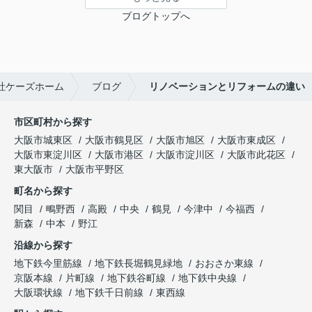
ブログトップへ
社ケーズホーム
ブログ
リノベーションとリフォームの違い
市区町村から探す
大阪市城東区
大阪市鶴見区
大阪市旭区
大阪市東成区
大阪市東淀川区
大阪市港区
大阪市淀川区
大阪市此花区
東大阪市
大阪市平野区
町名から探す
関目
鴫野西
高殿
中央
鶴見
今津中
今福西
新森
中本
野江
沿線から探す
地下鉄今里筋線
地下鉄長堀鶴見緑地
おおさか東線
京阪本線
片町線
地下鉄谷町線
地下鉄中央線
大阪環状線
地下鉄千日前線
東西線