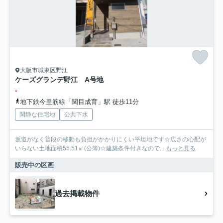
大阪市城東区野江
ケーズグランデ野江 A号地
-
地下鉄今里筋線「関目成育」駅 徒歩11分
閑静な住宅地
公共下水
坂道がなく普段の移動も負担がかかりにくい平坦地です☆広さの心配が
いらない土地面積55.51㎡(公簿)☆建築条件付きなので...
もっと見る
販売中の区画
過去掲載物件