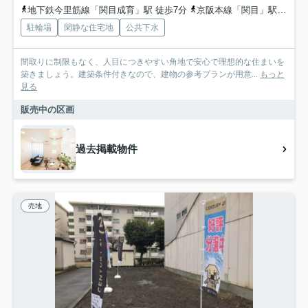
地下鉄今里筋線「関目成育」駅 徒歩7分
京阪本線「関目」駅 徒歩7分
駐輪場
閑静な住宅地
公共下水
間取りに制限もなく、人目につきやすい角地で安心で理想的な住まいを
築きましょう。建築条件付きなので、建物の参考プランが用意...
もっと
見る
販売中の区画
過去掲載物件
売地