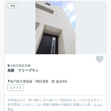
売地
大阪市旭区高殿
高殿 フリープラン
-
地下鉄今里筋線「関目成育」駅 徒歩9分
公共下水
平坦地なので、買い物のときの道のりで負担抑えることができますよ☆
居住環境にふさわしくない用途の建物や大規模な店舗なども規...
もっと
見る