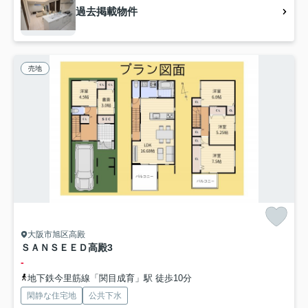
過去掲載物件
売地
大阪市旭区高殿
ＳＡＮＳＥＥＤ高殿3
-
地下鉄今里筋線「関目成育」駅 徒歩10分
閑静な住宅地
公共下水