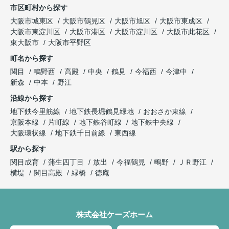
市区町村から探す
大阪市城東区
大阪市鶴見区
大阪市旭区
大阪市東成区
大阪市東淀川区
大阪市港区
大阪市淀川区
大阪市此花区
東大阪市
大阪市平野区
町名から探す
関目
鴫野西
高殿
中央
鶴見
今福西
今津中
新森
中本
野江
沿線から探す
地下鉄今里筋線
地下鉄長堀鶴見緑地
おおさか東線
京阪本線
片町線
地下鉄谷町線
地下鉄中央線
大阪環状線
地下鉄千日前線
東西線
駅から探す
関目成育
蒲生四丁目
放出
今福鶴見
鴫野
ＪＲ野江
横堤
関目高殿
緑橋
徳庵
株式会社ケーズホーム