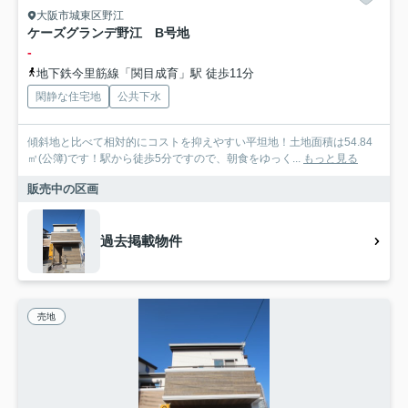
大阪市城東区野江
ケーズグランデ野江 B号地
-
地下鉄今里筋線「関目成育」駅 徒歩11分
閑静な住宅地
公共下水
傾斜地と比べて相対的にコストを抑えやすい平坦地！土地面積は54.84
㎡(公簿)です！駅から徒歩5分ですので、朝食をゆっく...
もっと見る
販売中の区画
過去掲載物件
売地