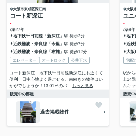
大阪市東成区
深江南
大阪
コート新深江
ユニ
-
-
/築27年
/築9年
地下鉄千日前線
「
新深江
」駅 徒歩2分
地下
近鉄難波・奈良線
「
今里
」駅 徒歩7分
近鉄
近鉄難波・奈良線
「
布施
」駅 徒歩12分
大阪
エレベーター
オートロック
公共下水
宅配
コート新深江：地下鉄千日前線新深江にも近くて
駅から
便利！日中心地よく過ごせる、南向きの物件はい
上14
かがでしょうか！13.01㎡のバ...
もっと見る
ムキッ
販売中の部屋
販売中
過去掲載物件