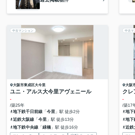
中古マンション
中古マ
大阪市東成区
大今里
大阪
ユニ・アルス大今里アヴェニール
クレ
-
-
/築25年
/築17
地下鉄千日前線
「
今里
」駅 徒歩2分
地下
近鉄大阪線
「
今里
」駅 徒歩13分
地下
地下鉄中央線
「
緑橋
」駅 徒歩16分
近鉄