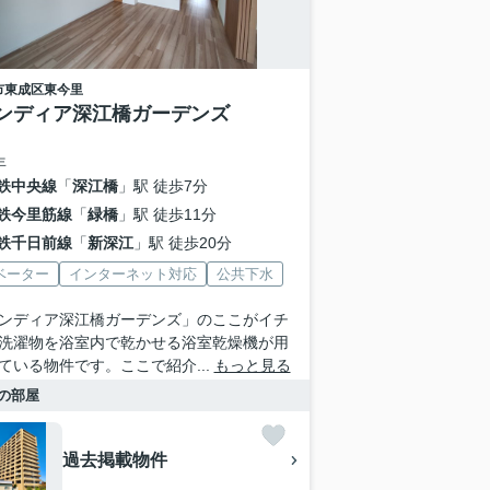
市東成区
東今里
ンディア深江橋ガーデンズ
年
鉄中央線
「
深江橋
」駅 徒歩7分
鉄今里筋線
「
緑橋
」駅 徒歩11分
鉄千日前線
「
新深江
」駅 徒歩20分
ベーター
インターネット対応
公共下水
ンディア深江橋ガーデンズ」のここがイチ
洗濯物を浴室内で乾かせる浴室乾燥機が用
ている物件です。ここで紹介...
もっと見る
の部屋
過去掲載物件