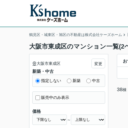
鶴見区・城東区・旭区の不動産は株式会社ケーズホーム
大阪市東成区のマンション一覧(2
お
大阪市東成区
変更
新築・中古
指定しない
新築
中古
38
棟
販売中のみ表示
価格
～