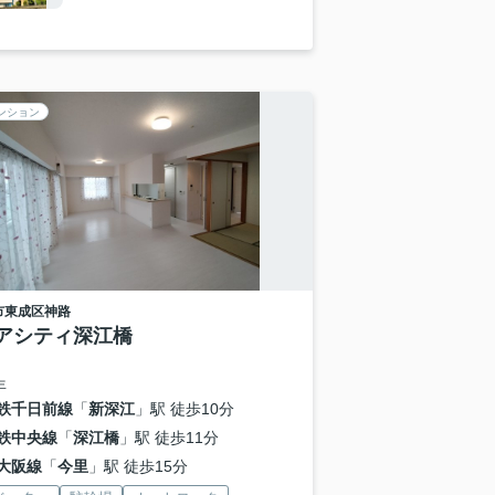
ンション
市東成区
神路
アシティ深江橋
年
鉄千日前線
「
新深江
」駅 徒歩10分
鉄中央線
「
深江橋
」駅 徒歩11分
大阪線
「
今里
」駅 徒歩15分