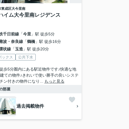
市東成区
大今里南
ハイム大今里南レジデンス
鉄千日前線
「
今里
」駅 徒歩5分
難波・奈良線
「
鶴橋
」駅 徒歩16分
環状線
「
玉造
」駅 徒歩20分
ボックス
公共下水
徒歩5分圏内にある駅近物件です♪快適な地
階建ての物件♪きれいで使い勝手の良いシステ
チン付きの物件になり...
もっと見る
の部屋
過去掲載物件