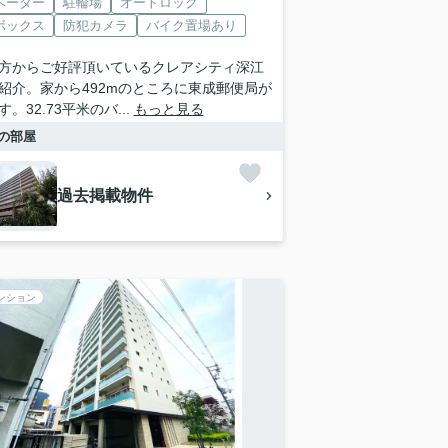
ベーター
駐輪場
オートロック
ボックス
防犯カメラ
バイク置場あり
方からご好評頂いているクレアシティ深江
紹介。家から492mのところに東成郵便局が
。32.73平米のバ...
もっと見る
の部屋
過去掲載物件
ンション