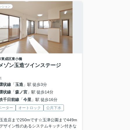
ンション
市東成区
東小橋
メゾン玉造ツインステージ
年
環状線
「
玉造
」駅 徒歩3分
環状線
「
森ノ宮
」駅 徒歩14分
鉄千日前線
「
今里
」駅 徒歩16分
ベーター
オートロック
公共下水
玉造店まで250mです☆玉津公園まで449m
デザイン性のあるシステムキッチン付きな