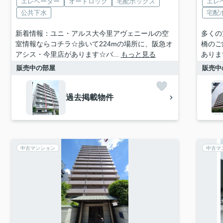
エレベーター
オートロック
宅配ボックス
エレ
公共下水
宅配
新着情報：ユニ・アルス大今里アヴェニールの空
多くの
室情報ならコチラ☆歩いて224mの場所に、阪急オ
橋のご
アシス・今里店があります☆バ...
もっと見る
あります
販売中の部屋
販売中
過去掲載物件
中古マンション
中古マ