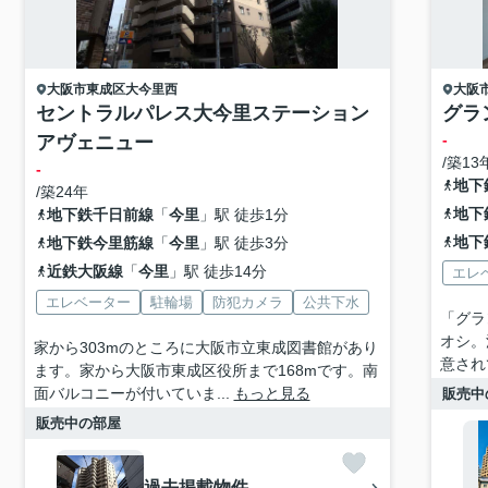
大阪市東成区
大今里西
大阪
セントラルパレス大今里ステーション
グラ
-
アヴェニュー
/築13
-
地下
/築24年
地下
地下鉄千日前線
「
今里
」駅 徒歩1分
地下
地下鉄今里筋線
「
今里
」駅 徒歩3分
近鉄大阪線
「
今里
」駅 徒歩14分
エレ
エレベーター
駐輪場
防犯カメラ
公共下水
「グラ
オシ。
家から303mのところに大阪市立東成図書館があり
意され
ます。家から大阪市東成区役所まで168mです。南
面バルコニーが付いていま...
もっと見る
販売中
販売中の部屋
過去掲載物件