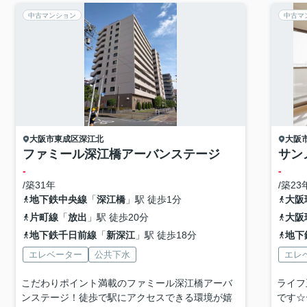
中古マンション
中古マ
大阪市東成区
深江北
大阪
ファミール深江橋アーバンステージ
サン
-
-
/築31年
/築23
地下鉄中央線
「
深江橋
」駅 徒歩1分
大阪
片町線
「
放出
」駅 徒歩20分
大阪
地下鉄千日前線
「
新深江
」駅 徒歩18分
地下
エレベーター
公共下水
エレ
こだわりポイント満載のファミール深江橋アーバ
ライフ
ンステージ！徒歩で駅にアクセスできる環境が嬉
です☆