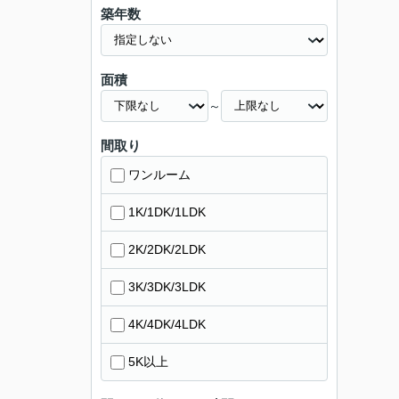
築年数
面積
～
間取り
ワンルーム
1K/1DK/1LDK
2K/2DK/2LDK
3K/3DK/3LDK
4K/4DK/4LDK
5K以上